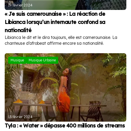
19 février 2024
« Je suis camerounaise » : La réaction de
Libianca lorsqu’un internaute confond sa
nationalité
Libianca le dit et le dira toujours, elle est camerounaise. La
chanteuse d’afrobeat affirme encore sa nationalité.
Musique
Musique Urbaine
13 février 2024
Tyla : « Water » dépasse 400 millions de streams