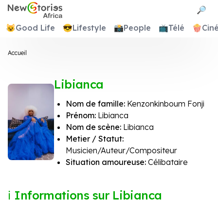
Newstories Africa
🔎
😺
Good Life
😎
Lifestyle
📸
People
📺
Télé
🍿
Cin
Accueil
Libianca
Nom de famille:
Kenzonkinboum Fonji
Prénom:
Libianca
Nom de scène:
Libianca
Metier / Statut:
Musicien/Auteur/Compositeur
Situation amoureuse:
Célibataire
Informations sur Libianca