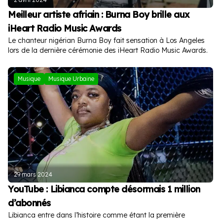
Meilleur artiste afriain : Burna Boy brille aux
iHeart Radio Music Awards
Le chanteur nigérian Burna Boy fait sensation à Los Angeles
lors de la dernière cérémonie des iHeart Radio Music Awards.
Musique
Musique Urbaine
29 mars 2024
YouTube : Libianca compte désormais 1 million
d’abonnés
Libianca entre dans l’histoire comme étant la première