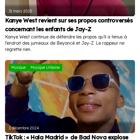
31 mars 2025
Kanye West revient sur ses propos controversés
concernant les enfants de Jay-Z
Kanye West continue de défendre les propos qu’il a tenus à
l’endroit des jumeaux de Beyoncé et Jay-Z. Le rappeur ne
regrette rien.
Musique
Musique Urbaine
2 décembre 2024
TikTok : « Hala Madrid » de Bad Nova explose