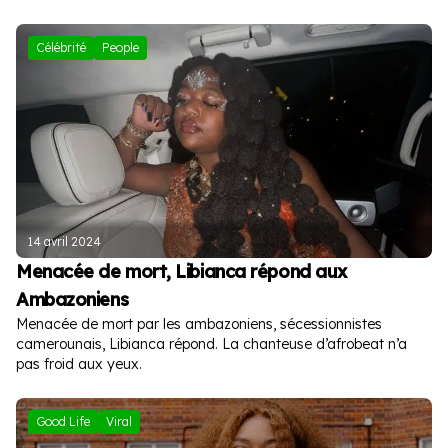
Célébrité
People
14 avril 2024
Menacée de mort, Libianca répond aux
Ambazoniens
Menacée de mort par les ambazoniens, sécessionnistes
camerounais, Libianca répond. La chanteuse d’afrobeat n’a
pas froid aux yeux.
Good Life
Viral