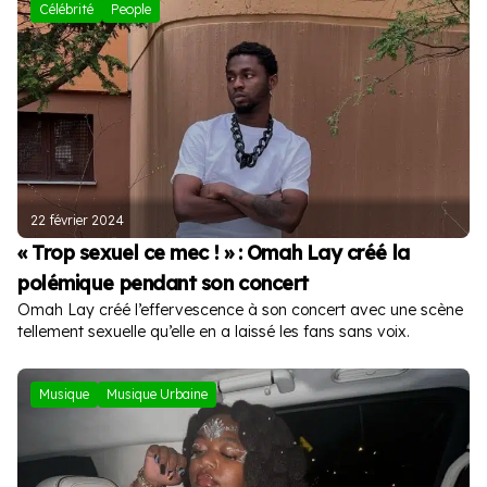
Célébrité
People
22 février 2024
« Trop sexuel ce mec ! » : Omah Lay créé la
polémique pendant son concert
Omah Lay créé l’effervescence à son concert avec une scène
tellement sexuelle qu’elle en a laissé les fans sans voix.
Musique
Musique Urbaine