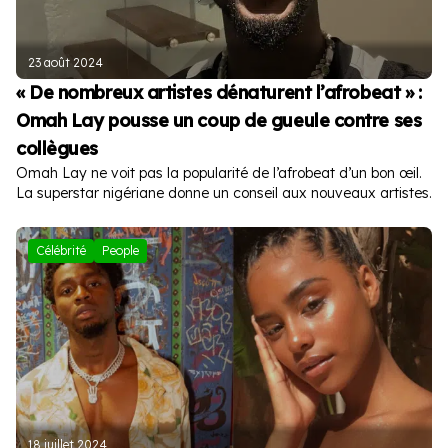
23 août 2024
« De nombreux artistes dénaturent l’afrobeat » :
Omah Lay pousse un coup de gueule contre ses
collègues
Omah Lay ne voit pas la popularité de l’afrobeat d’un bon œil.
La superstar nigériane donne un conseil aux nouveaux artistes.
Célébrité
People
18 juillet 2024