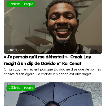
Célébrité
People
12 mars 2024
« Je pensais qu’il me détestait » : Omah Lay
réagit à un clip de Davido et Kai Cenat
Omah Lay n’en revient pas que Davido ne dise que de bonnes
choses à son égard. Le chanteur nigérian est aux anges.
Célébrité
People