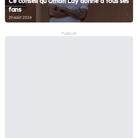
Ce conseil qu’Omah Lay donne à tous ses
fans
29 août 2024