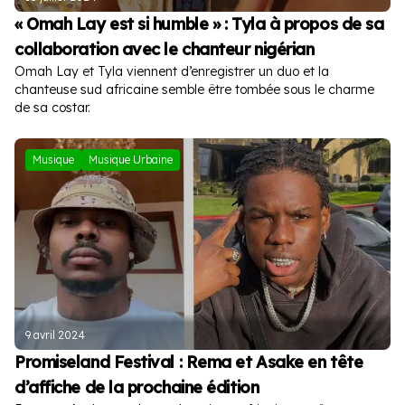
« Omah Lay est si humble » : Tyla à propos de sa
collaboration avec le chanteur nigérian
Omah Lay et Tyla viennent d’enregistrer un duo et la
chanteuse sud africaine semble être tombée sous le charme
de sa costar.
Musique
Musique Urbaine
9 avril 2024
Promiseland Festival : Rema et Asake en tête
d’affiche de la prochaine édition