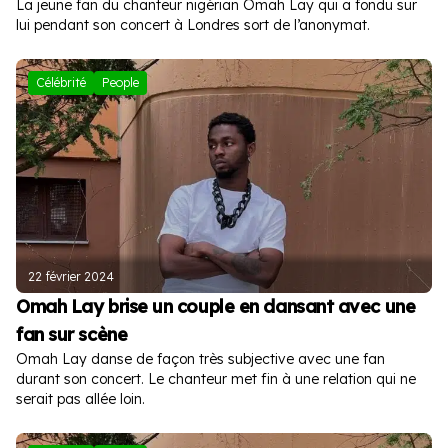
La jeune fan du chanteur nigérian Omah Lay qui a fondu sur
lui pendant son concert à Londres sort de l’anonymat.
Célébrité
People
22 février 2024
Omah Lay brise un couple en dansant avec une
fan sur scène
Omah Lay danse de façon très subjective avec une fan
durant son concert. Le chanteur met fin à une relation qui ne
serait pas allée loin.