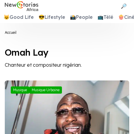
Newstories Africa
🔎
😺
Good Life
😎
Lifestyle
📸
People
📺
Télé
🍿
Cin
Accueil
Omah Lay
Chanteur et compositeur nigérian.
Musique
Musique Urbaine