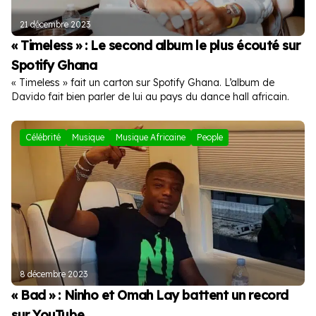
21 décembre 2023
« Timeless » : Le second album le plus écouté sur
Spotify Ghana
« Timeless » fait un carton sur Spotify Ghana. L’album de
Davido fait bien parler de lui au pays du dance hall africain.
Célébrité
Musique
Musique Africaine
People
8 décembre 2023
« Bad » : Ninho et Omah Lay battent un record
sur YouTube