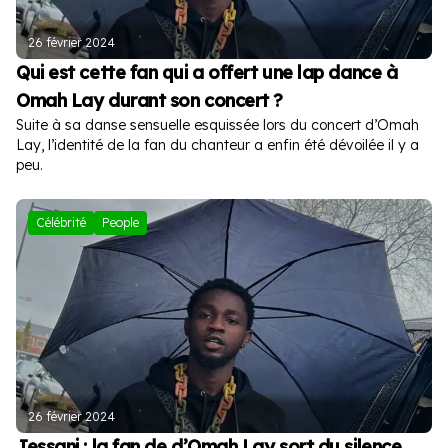
26 février 2024
Qui est cette fan qui a offert une lap dance à
Omah Lay durant son concert ?
Suite à sa danse sensuelle esquissée lors du concert d’Omah
Lay, l’identité de la fan du chanteur a enfin été dévoilée il y a
peu.
Célébrité
People
26 février 2024
Jessani : la fan de d’Omah Lay sort du silence