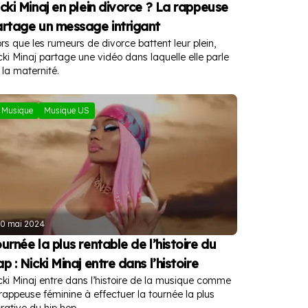
cki Minaj en plein divorce ? La rappeuse
rtage un message intrigant
ors que les rumeurs de divorce battent leur plein,
cki Minaj partage une vidéo dans laquelle elle parle
 la maternité.
Musique
Musique US
30 mai 2024
urnée la plus rentable de l’histoire du
p : Nicki Minaj entre dans l’histoire
cki Minaj entre dans l’histoire de la musique comme
 rappeuse féminine à effectuer la tournée la plus
crative du hip hop.