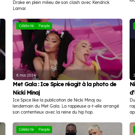
Drake en plein milieu de son clash avec Kendrick
Lamar.
Célébrité
People
8 mai 2024
2
Met Gala : Ice Spice réagit à la photo de
Ni
Nicki Minaj
d’
Ice Spice like la publication de Nicki Minaj au
Du
lendemain du Met Gala. La rappeuse a-t-elle arrangé
ra
son contentieux avec la reine du hip hop.
ap
Célébrité
People