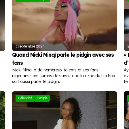
3 septembre 2024
Quand Nicki Minaj parle le pidgin avec ses
« 
fans
d’
Nicki Minaj a de nombreux talents et ses fans
Ay
nigérians sont surpris de savoir que la reine du hip hop
av
sait aussi parler le pidgin.
tél
Célébrité
People