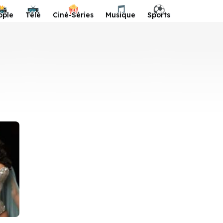
📸
📺
🍿
🎵
⚽️
ople
Télé
Ciné-Séries
Musique
Sports