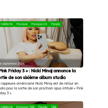
Célébrité
Musique
Musique US
People
6 septembre 2024
Pink Friday 3 » : Nicki Minaj annonce la
rtie de son sixième album studio
 rappeuse américaine Nicki Minaj est de retour en
udio pour la sortie de son prochain opus intitulé « Pink
iday 3 ».
Célébrité
Emission Télé
People
Télé