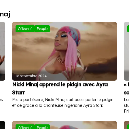
naj
Célébrité
People
16 septembre 2024
1
Nicki Minaj apprend le pidgin avec Ayra
« 
Starr
so
és
Mis à part écrire, Nicki Minaj sait aussi parler le pidgin
La
et ce grâce à la chanteuse nigériane Ayra Starr.
st
Fr
Célébrité
People