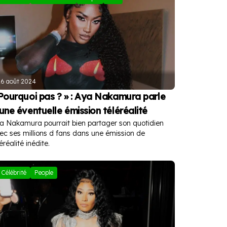
26 août 2024
Pourquoi pas ? » : Aya Nakamura parle
une éventuelle émission téléréalité
a Nakamura pourrait bien partager son quotidien
ec ses millions d fans dans une émission de
éréalité inédite.
Célébrité
People