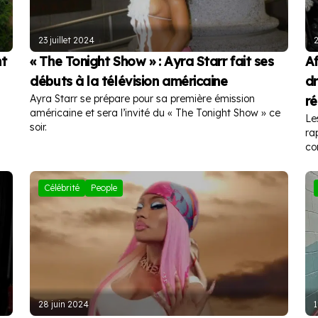
23 juillet 2024
2
nt
« The Tonight Show » : Ayra Starr fait ses
Af
débuts à la télévision américaine
dr
Ayra Starr se prépare pour sa première émission
ré
américaine et sera l’invité du « The Tonight Show » ce
Le
soir.
ra
co
Célébrité
People
28 juin 2024
1