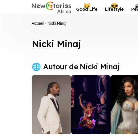
Newstories Africa
😺
😎
Good Life
Lifestyle
Pe
Accueil
>
Nicki Minaj
Nicki Minaj
Autour de Nicki Minaj