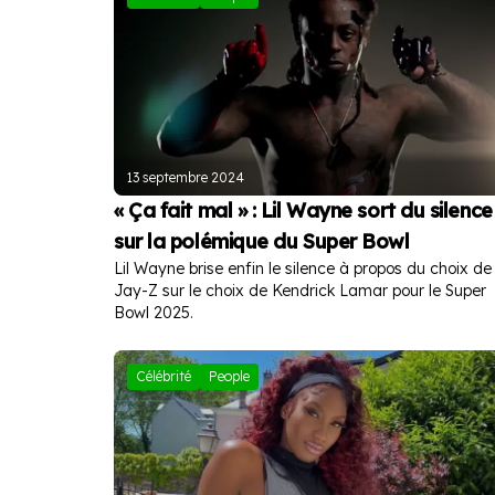
13 septembre 2024
« Ça fait mal » : Lil Wayne sort du silence
sur la polémique du Super Bowl
Lil Wayne brise enfin le silence à propos du choix de
Jay-Z sur le choix de Kendrick Lamar pour le Super
Bowl 2025.
Célébrité
People