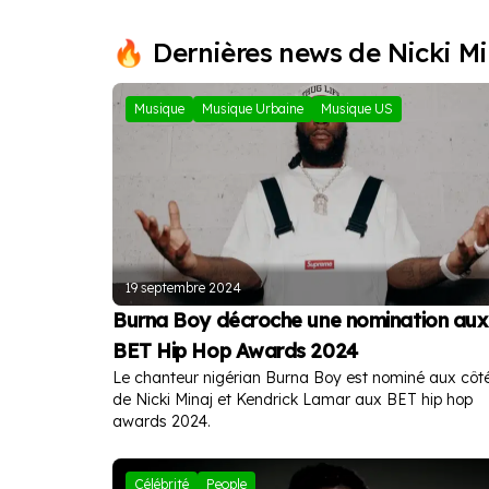
Offset
Rihanna
Cardi B
Dernières news de Nicki Mi
Musique
Musique Urbaine
Musique US
19 septembre 2024
Burna Boy décroche une nomination aux
BET Hip Hop Awards 2024
Le chanteur nigérian Burna Boy est nominé aux côt
de Nicki Minaj et Kendrick Lamar aux BET hip hop
awards 2024.
Célébrité
People