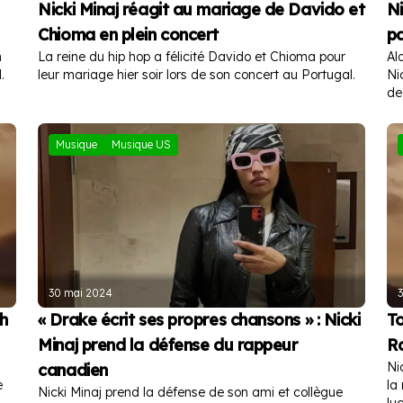
Nicki Minaj réagit au mariage de Davido et
Ni
Chioma en plein concert
pa
n
La reine du hip hop a félicité Davido et Chioma pour
Al
.
leur mariage hier soir lors de son concert au Portugal.
Ni
de
Musique
Musique US
30 mai 2024
h
« Drake écrit ses propres chansons » : Nicki
To
Minaj prend la défense du rappeur
Ra
Ni
canadien
e
la
Nicki Minaj prend la défense de son ami et collègue
lu