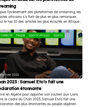
treaming
puis l’avènement des plateformes de streaming, les
tistes africains s’y font de plus en plus remarquer.
ici le top 10 des artistes les plus écoutés en Afrique
 2022 sur les plateformes de streaming.
Célébrité
People
Sportif Africain
Sports
6 janvier 2023
an 2023 : Samuel Eto’o fait une
claration étonnante
rivé en Algérie pour apporter son soutien aux Lions
ns le cadre du Chan 2023, Samuel Eto’o fait une
claration des plus étonnantes au peuple algérien.