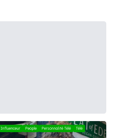
Influenceur
People
Personnalité Télé
Télé