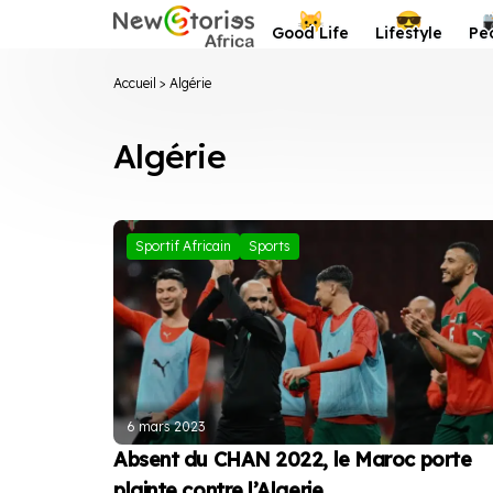
Newstories Africa
😺
😎
Good Life
Lifestyle
Pe
Accueil
>
Algérie
Algérie
Sportif Africain
Sports
6 mars 2023
Absent du CHAN 2022, le Maroc porte
plainte contre l’Algerie