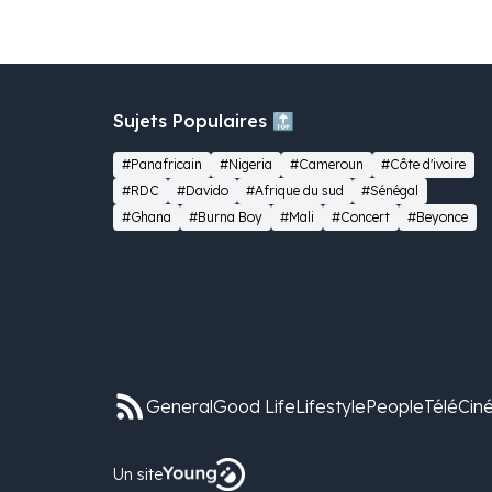
Sujets Populaires 🔝
#Panafricain
#Nigeria
#Cameroun
#Côte d'ivoire
#RDC
#Davido
#Afrique du sud
#Sénégal
#Ghana
#Burna Boy
#Mali
#Concert
#Beyonce
General
Good Life
Lifestyle
People
Télé
Cin
Un site