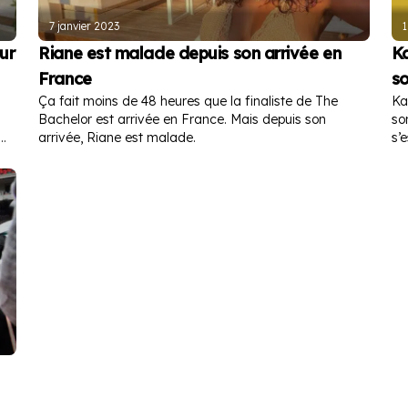
7 janvier 2023
1
ur
Riane est malade depuis son arrivée en
Ka
France
so
Ça fait moins de 48 heures que la finaliste de The
Ka
Bachelor est arrivée en France. Mais depuis son
so
arrivée, Riane est malade.
s’
de