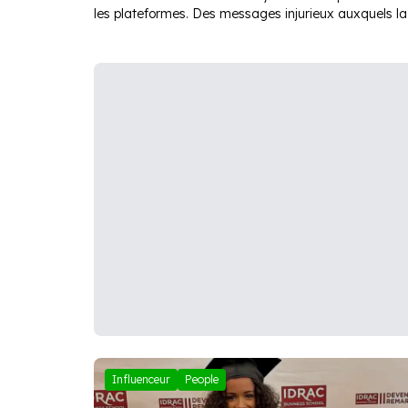
les plateformes. Des messages injurieux auxquels la
jeune femme a donné son avis bien tranché.
Influenceur
People