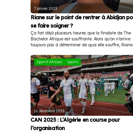
7 janvier 2023
Riane sur le point de rentrer à Abidjan po
se faire soigner ?
Ça fait déjà plusieurs heures que la finaliste de The
Bachelor Afrique est souffrante. Alors qu’on n’arrive
toujours pas à déterminer de quoi elle souffre, Riane
est sur le point de rentrer à Abidjan pour se faire
soigner.
Sportif Africain
Sports
16 décembre 2022
CAN 2025 : L’Algérie en course pour
l’organisation