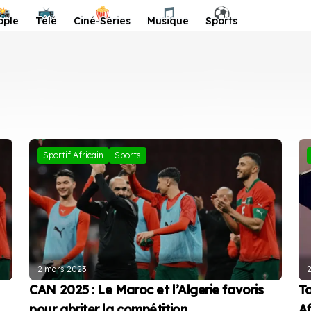
📸
📺
🍿
🎵
⚽️
ople
Télé
Ciné-Séries
Musique
Sports
Sportif Africain
Sports
2 mars 2023
2
CAN 2025 : Le Maroc et l’Algerie favoris
To
pour abriter la compétition
Af