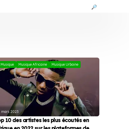
🔎
Musique
Musique Africaine
Musique Urbaine
 mars 2023
p 10 des artistes les plus écoutés en
rique en 2022 sur les plateformes de