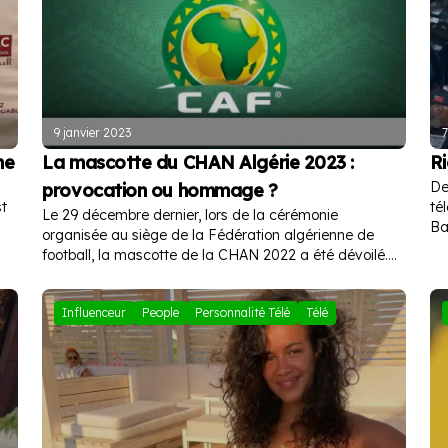
9 janvier 2023
7
me
La mascotte du CHAN Algérie 2023 :
Ri
De
provocation ou hommage ?
st
té
Le 29 décembre dernier, lors de la cérémonie
Ba
organisée au siège de la Fédération algérienne de
pu
he
football, la mascotte de la CHAN 2022 a été dévoilé.
Mais tout le monde se demande si c’est un hommage
ou alors des provocations
Influenceur
People
Personnalité Télé
Télé