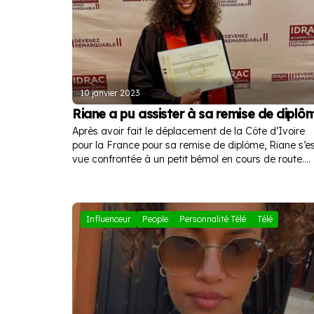
10 janvier 2023
Riane a pu assister à sa remise de diplô
Après avoir fait le déplacement de la Côte d’Ivoire
pour la France pour sa remise de diplôme, Riane s’e
vue confrontée à un petit bémol en cours de route.
Bien heureusement, son état s’est amélioré et elle a 
y assister.
Influenceur
People
Personnalité Télé
Télé