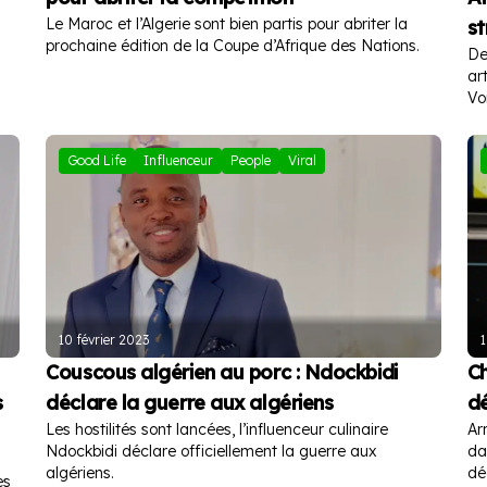
Le Maroc et l’Algerie sont bien partis pour abriter la
s
prochaine édition de la Coupe d’Afrique des Nations.
De
ar
Vo
en
Good Life
Influenceur
People
Viral
10 février 2023
1
Couscous algérien au porc : Ndockbidi
Ch
s
déclare la guerre aux algériens
dé
Les hostilités sont lancées, l’influenceur culinaire
Ar
Ndockbidi déclare officiellement la guerre aux
da
algériens.
dé
es