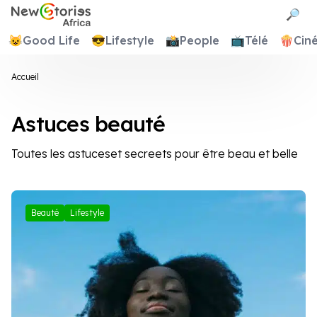
Newstories Africa
🔎
😺
Good Life
😎
Lifestyle
📸
People
📺
Télé
🍿
Cin
Accueil
Astuces beauté
Toutes les astuceset secreets pour être beau et belle
Beauté
Lifestyle