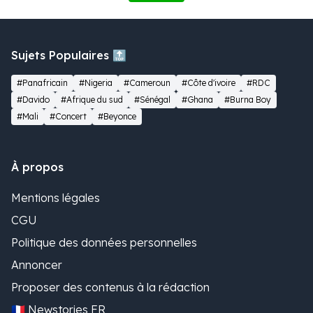
Sujets Populaires 🔝
#Panafricain
#Nigeria
#Cameroun
#Côte d'ivoire
#RDC
#Davido
#Afrique du sud
#Sénégal
#Ghana
#Burna Boy
#Mali
#Concert
#Beyonce
À propos
Mentions légales
CGU
Politique des données personnelles
Annoncer
Proposer des contenus à la rédaction
🇫🇷 Newstories FR