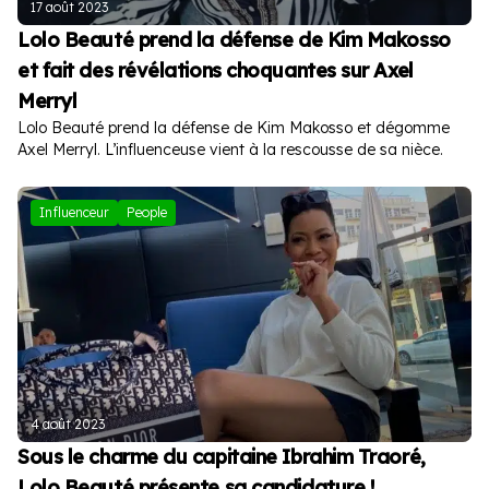
17 août 2023
Lolo Beauté prend la défense de Kim Makosso
et fait des révélations choquantes sur Axel
Merryl
Lolo Beauté prend la défense de Kim Makosso et dégomme
Axel Merryl. L’influenceuse vient à la rescousse de sa nièce.
Influenceur
People
4 août 2023
Sous le charme du capitaine Ibrahim Traoré,
Lolo Beauté présente sa candidature !