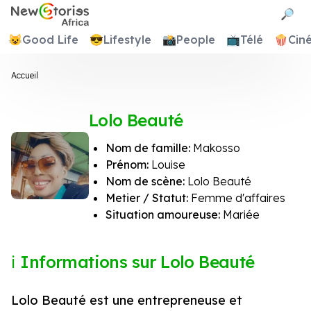
Newstories Africa
🔎
😺
Good Life
😎
Lifestyle
📸
People
📺
Télé
🍿
Cin
Accueil
Lolo Beauté
Nom de famille:
Makosso
Prénom:
Louise
Nom de scène:
Lolo Beauté
Metier / Statut:
Femme d'affaires
Situation amoureuse:
Mariée
Informations sur Lolo Beauté
Lolo Beauté est une entrepreneuse et