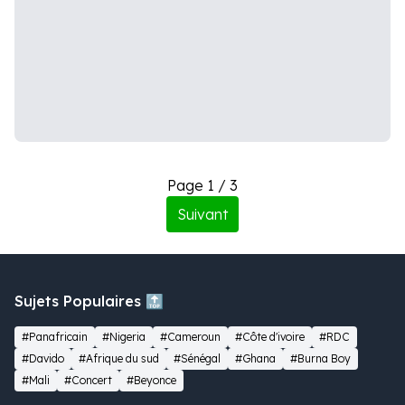
Page 1 / 3
Suivant
Sujets Populaires 🔝
#Panafricain
#Nigeria
#Cameroun
#Côte d'ivoire
#RDC
#Davido
#Afrique du sud
#Sénégal
#Ghana
#Burna Boy
#Mali
#Concert
#Beyonce