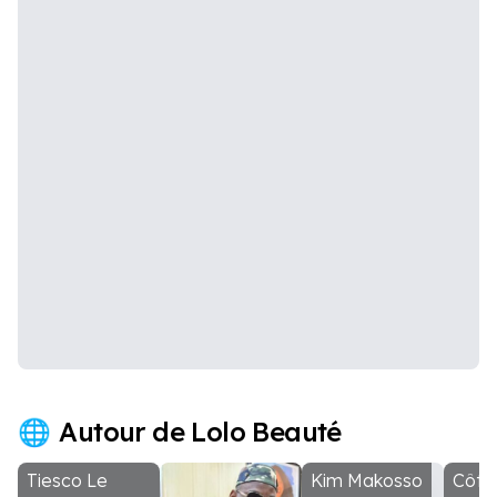
Autour de Lolo Beauté
Tiesco Le
Kim Makosso
Côte 