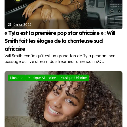
21 février 2025
« Tyla est la première pop star africaine » : Will
Smith fait les éloges de la chanteuse sud
africaine
Will Smith confie qu’il est un grand fan de Tyla pendant son
passage au live stream du streameur américain xQc.
Musique
Musique Africaine
Musique Urbaine