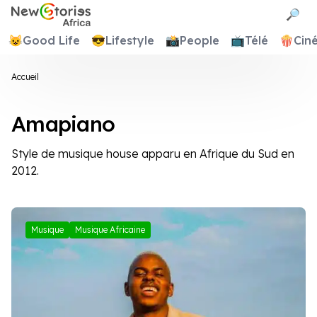
Newstories Africa
🔎
😺
Good Life
😎
Lifestyle
📸
People
📺
Télé
🍿
Cin
Accueil
Amapiano
Style de musique house apparu en Afrique du Sud en
2012.
Musique
Musique Africaine