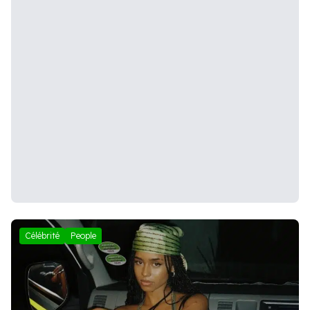
Célébrité
People