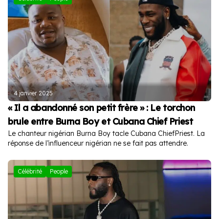
4 janvier 2025
« Il a abandonné son petit frère » : Le torchon
brule entre Burna Boy et Cubana Chief Priest
Le chanteur nigérian Burna Boy tacle Cubana ChiefPriest. La
réponse de l’influenceur nigérian ne se fait pas attendre.
Célébrité
People