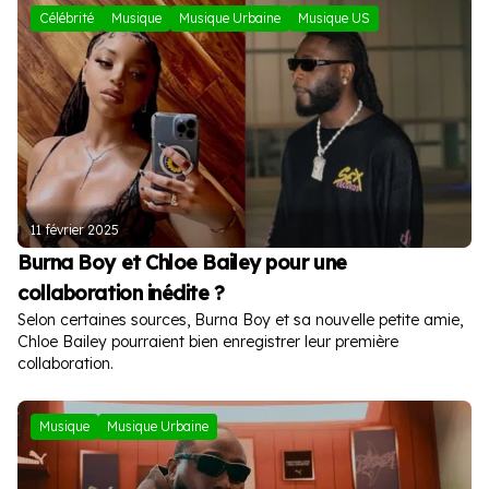
Célébrité
Musique
Musique Urbaine
Musique US
11 février 2025
Burna Boy et Chloe Bailey pour une
collaboration inédite ?
Selon certaines sources, Burna Boy et sa nouvelle petite amie,
Chloe Bailey pourraient bien enregistrer leur première
collaboration.
Musique
Musique Urbaine