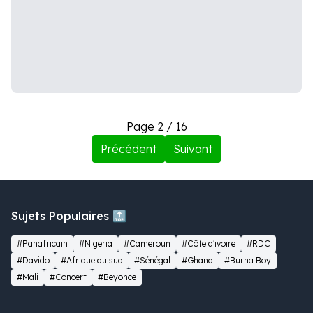
Page 2 / 16
Précédent
Suivant
Sujets Populaires 🔝
#Panafricain
#Nigeria
#Cameroun
#Côte d'ivoire
#RDC
#Davido
#Afrique du sud
#Sénégal
#Ghana
#Burna Boy
#Mali
#Concert
#Beyonce