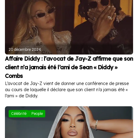
20 décembre 2024
Affaire Diddy : l’avocat de Jay-Z affirme que son
client n’a jamais été l’ami de Sean « Diddy »
Combs
L’avocat de Jay-Z vient de donner une conférence de presse
au cours de laquelle il déclare que son client n’a jamais été «
l’ami » de Diddy.
Célébrité
People