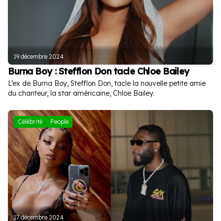
19 décembre 2024
Burna Boy : Stefflon Don tacle Chloe Bailey
L’ex de Burna Boy, Stefflon Don, tacle la nouvelle petite amie
du chanteur, la star américaine, Chloe Bailey.
Célébrité
People
17 décembre 2024