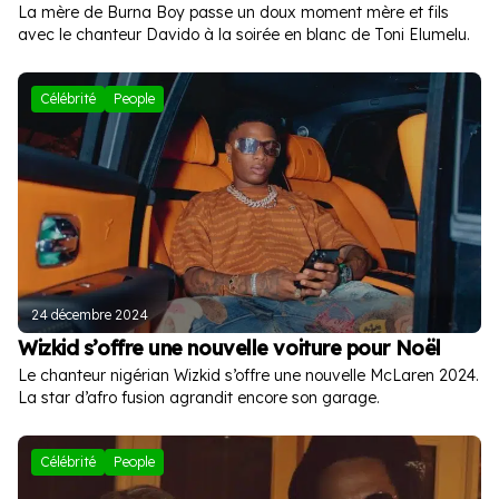
La mère de Burna Boy passe un doux moment mère et fils
avec le chanteur Davido à la soirée en blanc de Toni Elumelu.
Célébrité
People
24 décembre 2024
Wizkid s’offre une nouvelle voiture pour Noël
Le chanteur nigérian Wizkid s’offre une nouvelle McLaren 2024.
La star d’afro fusion agrandit encore son garage.
Célébrité
People