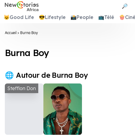
Newstories Africa
🔎
😺
Good Life
😎
Lifestyle
📸
People
📺
Télé
🍿
Cin
Accueil
>
Burna Boy
Burna Boy
Autour de Burna Boy
Stefflon Don