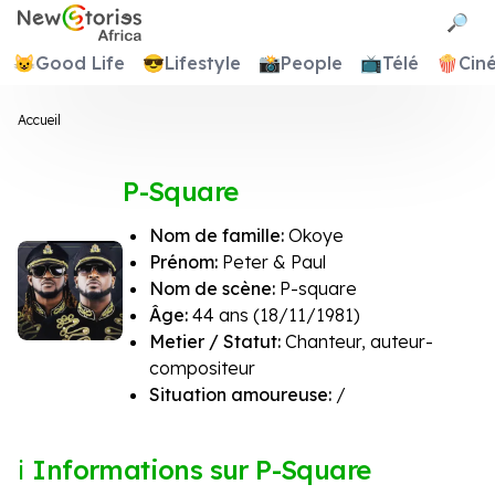
Newstories Africa
🔎
😺
Good Life
😎
Lifestyle
📸
People
📺
Télé
🍿
Cin
Accueil
P-Square
Nom de famille:
Okoye
Prénom:
Peter & Paul
Nom de scène:
P-square
Âge:
44 ans (18/11/1981)
Metier / Statut:
Chanteur, auteur-
compositeur
Situation amoureuse:
/
Informations sur P-Square