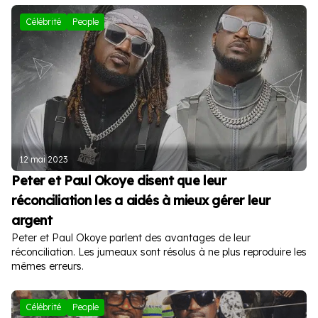
Célébrité
People
12 mai 2023
Peter et Paul Okoye disent que leur
réconciliation les a aidés à mieux gérer leur
argent
Peter et Paul Okoye parlent des avantages de leur
réconciliation. Les jumeaux sont résolus à ne plus reproduire les
mêmes erreurs.
Célébrité
People