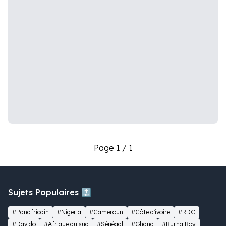
Page 1 / 1
Sujets Populaires 🔝
#Panafricain
#Nigeria
#Cameroun
#Côte d'ivoire
#RDC
#Davido
#Afrique du sud
#Sénégal
#Ghana
#Burna Boy