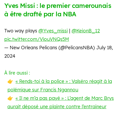
Yves Missi : le premier camerounais
à être drafté par la NBA
Two way plays
@Yves_missi
|
@KeionB_12
pic.twitter.com/ViouVNQs5M
— New Orleans Pelicans (@PelicansNBA)
July 18,
2024
À lire aussi :
« Rends-toi à la police » : Valséro réagit à la
polémique sur Francis Ngannou
« Il ne m’a pas payé » : L’agent de Marc Brys
aurait déposé une plainte contre l’entraineur