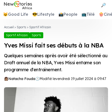
Newstories Africa
🔎
😺
Good Life
😎
Lifestyle
📸
People
📺
Télé
🍿
Cin
Accueil
>
Sports
>
Sportif Africain
Sportif Africain
Sports
Yves Missi fait ses débuts à la NBA
Quelques semaines après avoir été sélectionné au
Draft annuel de la NBA, Yves Missi entame son
programme d'entrainement.
Natacha Fouda
🕓
Modifié le
vendredi 19 juillet 2024 à 09:47