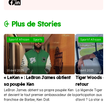
⨭ Plus de Stories
Sportif Africain
Sports
Sportif Africain
S
10 avril 2025
1 avril 2025
« LeKen » : LeBron James obtient
Tiger Woods a
sa poupée Ken
retour
LeBron James obtient sa propre poupée Ken
La légende Tiger W
et devient le tout premier ambassadeur de la
participation aux Ma
franchise de Barbie, Ken Doll.
d’avril ? La star amé
la toile.