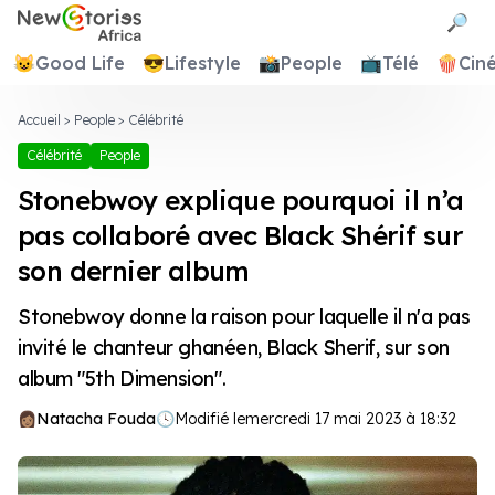
Newstories Africa
🔎
😺
Good Life
😎
Lifestyle
📸
People
📺
Télé
🍿
Cin
Accueil
>
People
>
Célébrité
Célébrité
People
Stonebwoy explique pourquoi il n’a
pas collaboré avec Black Shérif sur
son dernier album
Stonebwoy donne la raison pour laquelle il n'a pas
invité le chanteur ghanéen, Black Sherif, sur son
album "5th Dimension".
Natacha Fouda
🕓
Modifié le
mercredi 17 mai 2023 à 18:32