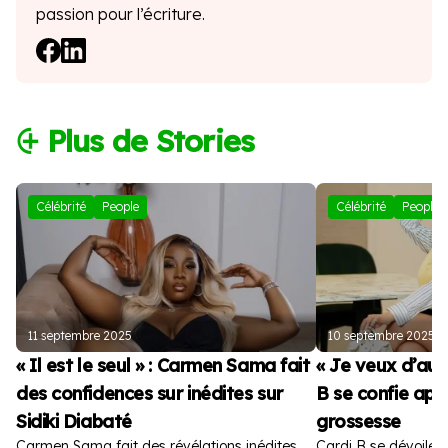
passion pour l’écriture.
⨭ Plus de Stories
Célébrité
People
Célébrité
People
11 septembre 2025
10 septembre 2025
« Il est le seul » : Carmen Sama fait
« Je veux d’autr
des confidences sur inédites sur
B se confie apr
Sidiki Diabaté
grossesse
Carmen Sama fait des révélations inédites
Cardi B se dévoile 