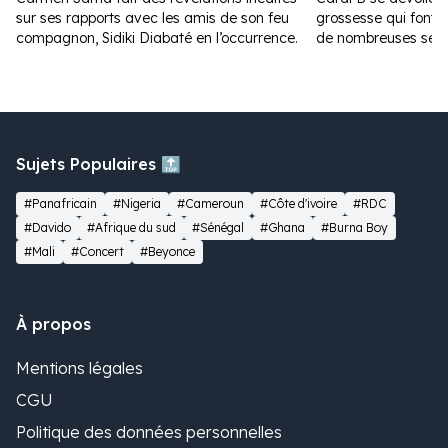
sur ses rapports avec les amis de son feu
grossesse qui font fu
compagnon, Sidiki Diabaté en l’occurrence.
de nombreuses sem
Sujets Populaires 🔝
#Panafricain
#Nigeria
#Cameroun
#Côte d'ivoire
#RDC
#Davido
#Afrique du sud
#Sénégal
#Ghana
#Burna Boy
#Mali
#Concert
#Beyonce
À propos
Mentions légales
CGU
Politique des données personnelles