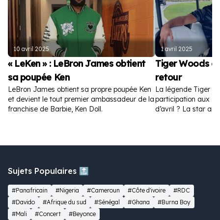
10 avril 2025
1 avril 2025
« LeKen » : LeBron James obtient
Tiger Woods a
sa poupée Ken
retour
LeBron James obtient sa propre poupée Ken
La légende Tiger W
et devient le tout premier ambassadeur de la
participation aux Ma
franchise de Barbie, Ken Doll.
d’avril ? La star amé
la toile.
Sujets Populaires 🔝
#Panafricain
#Nigeria
#Cameroun
#Côte d'ivoire
#RDC
#Davido
#Afrique du sud
#Sénégal
#Ghana
#Burna Boy
#Mali
#Concert
#Beyonce