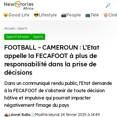
Newstories Africa
🔎
😺
Good Life
😎
Lifestyle
📸
People
📺
Télé
🍿
Cin
Accueil
>
Sports
Sportif Africain
Sports
FOOTBALL – CAMEROUN : L’Etat
appelle la FECAFOOT à plus de
responsabilité dans la prise de
décisions
Dans un communiqué rendu public, l'Etat demande
à la FECAFOOT de s'abstenir de toute décision
hâtive et impulsive qui pourrait impacter
négativement l'image du pays
Léonel Balla
🕓
Modifié le
lundi 24 février 2025 à 14:49