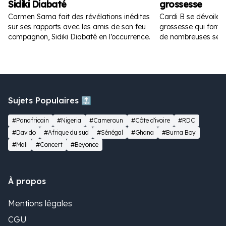
Sidiki Diabaté
grossesse
Carmen Sama fait des révélations inédites
Cardi B se dévoile 
sur ses rapports avec les amis de son feu
grossesse qui font fu
compagnon, Sidiki Diabaté en l’occurrence.
de nombreuses sem
Sujets Populaires 🔝
#Panafricain
#Nigeria
#Cameroun
#Côte d'ivoire
#RDC
#Davido
#Afrique du sud
#Sénégal
#Ghana
#Burna Boy
#Mali
#Concert
#Beyonce
À propos
Mentions légales
CGU