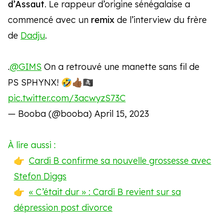
d’Assaut
. Le rappeur d’origine sénégalaise a
commencé avec un
remix
de l’interview du frère
de
Dadju
.
.
@GIMS
On a retrouvé une manette sans fil de
PS SPHYNX! 🤣👍🏾🏴‍☠️
pic.twitter.com/3acwyzS73C
— Booba (@booba)
April 15, 2023
À lire aussi :
Cardi B confirme sa nouvelle grossesse avec
Stefon Diggs
« C’était dur » : Cardi B revient sur sa
dépression post divorce