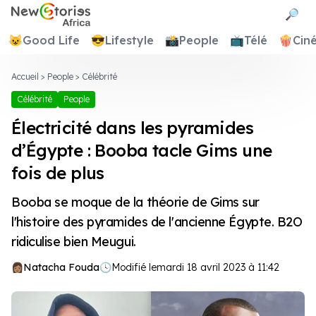
Newstories Africa
🔎
😺
Good Life
😎
Lifestyle
📸
People
📺
Télé
🍿
Cin
Accueil
>
People
>
Célébrité
Célébrité
People
Électricité dans les pyramides
d’Égypte : Booba tacle Gims une
fois de plus
Booba se moque de la théorie de Gims sur
l'histoire des pyramides de l'ancienne Égypte. B2O
ridiculise bien Meugui.
Natacha Fouda
🕓
Modifié le
mardi 18 avril 2023 à 11:42