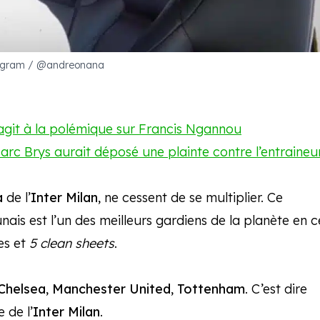
agram / @andreonana
réagit à la polémique sur Francis Ngannou
Marc Brys aurait déposé une plainte contre l’entraineu
a
de l’
Inter Milan
, ne cessent de se multiplier. Ce
ais est l’un des meilleurs gardiens de la planète en c
es et
5 clean sheets
.
Chelsea
,
Manchester United
,
Tottenham
. C’est dire
 de l’
Inter Milan
.