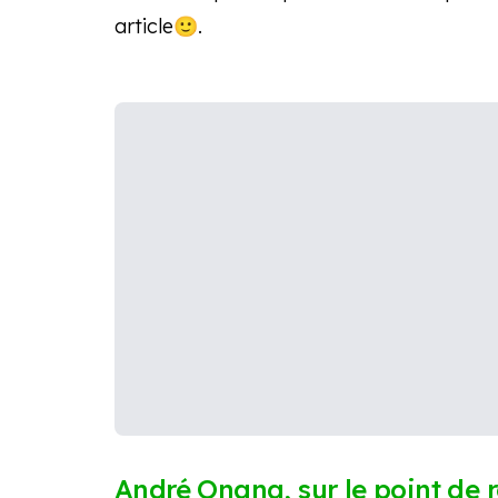
article🙂.
André Onana, sur le point de 