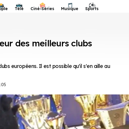
📸
📺
🍿
🎵
⚽️
ople
Télé
Ciné-Séries
Musique
Sports
eur des meilleurs clubs
bs européens. Il est possible qu'il s'en aille au
2:05