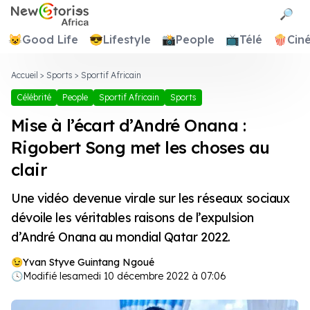
Newstories Africa
🔎
😺
Good Life
😎
Lifestyle
📸
People
📺
Télé
🍿
Cin
Accueil
>
Sports
>
Sportif Africain
Célébrité
People
Sportif Africain
Sports
Mise à l’écart d’André Onana :
Rigobert Song met les choses au
clair
Une vidéo devenue virale sur les réseaux sociaux
dévoile les véritables raisons de l’expulsion
d’André Onana au mondial Qatar 2022.
Yvan Styve Guintang Ngoué
🕓
Modifié le
samedi 10 décembre 2022 à 07:06