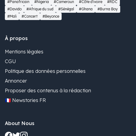
#Panafricain
#Nigeria
#Cameroun
#Côte d'ivoire
#RDC
#Davido
#Afrique du sud
#Sénégal
#Ghana
#Burna Boy
#Mali
#Concert
#Beyonce
À propos
Mentions légales
CGU
Politique des données personnelles
Annoncer
Proposer des contenus à la rédaction
🇫🇷 Newstories FR
About Nous