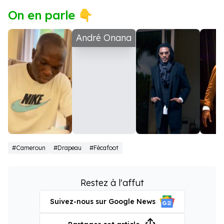
On en parle 👇
André Onana
Aboubacar
Rigobert
Samu
#Cameroun
#Drapeau
#Fécafoot
Vincent
Song
Restez à l'affut
Suivez-nous sur Google News