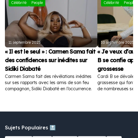
Célébrité
People
Célébrité
People
11 septembre 2025
10 septembre 2025
« Il est le seul » : Carmen Sama fait
« Je veux d’autr
des confidences sur inédites sur
B se confie apr
Sidiki Diabaté
grossesse
Carmen Sama fait des révélations inédites
Cardi B se dévoile 
sur ses rapports avec les amis de son feu
grossesse qui font fu
compagnon, Sidiki Diabaté en l’occurrence.
de nombreuses sem
Sujets Populaires 🔝