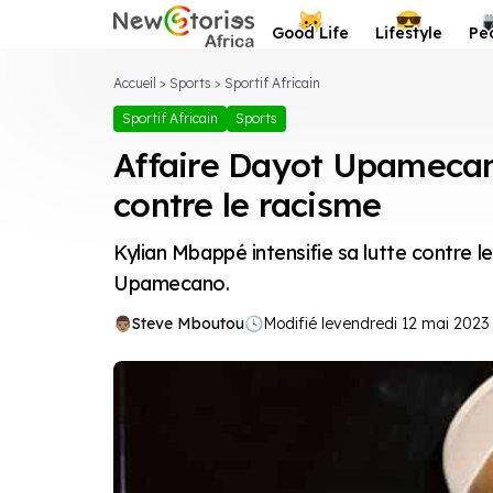
Newstories Africa
😺
😎
Good Life
Lifestyle
Pe
Accueil
>
Sports
>
Sportif Africain
Sportif Africain
Sports
Affaire Dayot Upamecan
contre le racisme
Kylian Mbappé intensifie sa lutte contre l
Upamecano.
Steve Mboutou
🕓
Modifié le
vendredi 12 mai 2023 