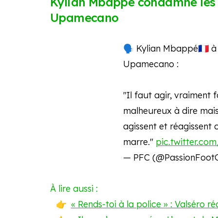
Kylian Mbappé condamne les p
Upamecano
🗣 Kylian Mbappé🇫🇷 à 
Upamecano :
"Il faut agir, vraiment 
malheureux à dire mais
agissent et réagissent
marre."
pic.twitter.c
— PFC (@PassionFoot
À lire aussi :
« Rends-toi à la police » : Valséro 