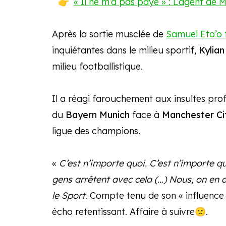
« Il ne m’a pas payé » : L’agent de 
Après la sortie musclée de
Samuel Eto’o f
inquiétantes dans le milieu sportif,
Kylia
milieu footballistique.
Il a réagi farouchement aux insultes prof
du
Bayern Munich
face à
Manchester Ci
ligue des champions.
«
C’est n’importe quoi. C’est n’importe q
gens arrêtent avec cela (…) Nous, on en
le Sport
. Compte tenu de son « influence »
écho retentissant. Affaire à suivre🙁.