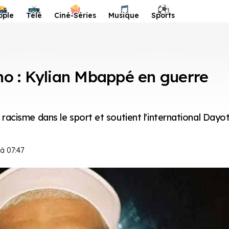
📸
📺
🍿
🎵
⚽️
ople
Télé
Ciné-Séries
Musique
Sports
o : Kylian Mbappé en guerre
e racisme dans le sport et soutient l'international Dayo
à 07:47