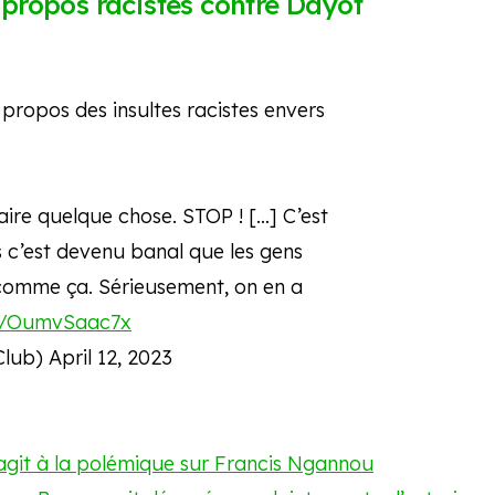
ropos racistes contre Dayot
propos des insultes racistes envers
faire quelque chose. STOP ! […] C’est
 c’est devenu banal que les gens
 comme ça. Sérieusement, on en a
om/OumvSaac7x
Club)
April 12, 2023
réagit à la polémique sur Francis Ngannou