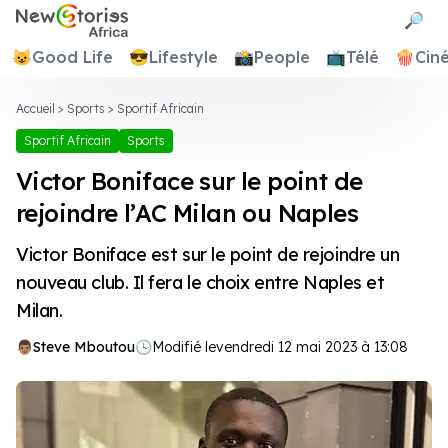
Newstories Africa
🔎
😺
Good Life
😎
Lifestyle
📸
People
📺
Télé
🍿
Cin
Accueil
>
Sports
>
Sportif Africain
Sportif Africain
Sports
Victor Boniface sur le point de
rejoindre l’AC Milan ou Naples
Victor Boniface est sur le point de rejoindre un
nouveau club. Il fera le choix entre Naples et
Milan.
Steve Mboutou
🕓
Modifié le
vendredi 12 mai 2023 à 13:08