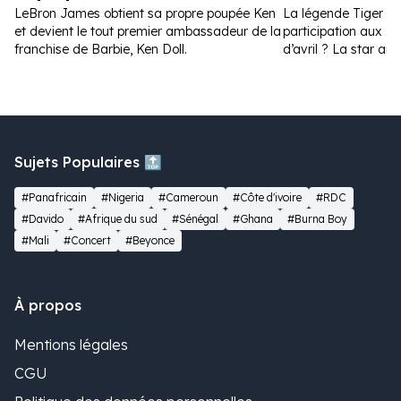
LeBron James obtient sa propre poupée Ken
La légende Tiger W
et devient le tout premier ambassadeur de la
participation aux Ma
franchise de Barbie, Ken Doll.
d’avril ? La star amé
la toile.
Sujets Populaires 🔝
#Panafricain
#Nigeria
#Cameroun
#Côte d'ivoire
#RDC
#Davido
#Afrique du sud
#Sénégal
#Ghana
#Burna Boy
#Mali
#Concert
#Beyonce
À propos
Mentions légales
CGU