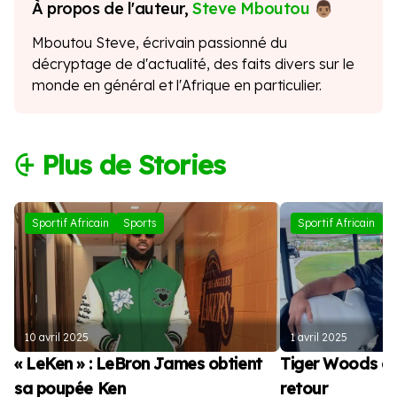
À propos de l'auteur,
Steve Mboutou
Mboutou Steve, écrivain passionné du
décryptage de d'actualité, des faits divers sur le
monde en général et l'Afrique en particulier.
⨭ Plus de Stories
Sportif Africain
Sports
Sportif Africain
S
10 avril 2025
1 avril 2025
« LeKen » : LeBron James obtient
Tiger Woods a
sa poupée Ken
retour