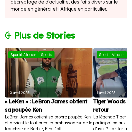
décryptage de d'actualité, des faits divers sur le
monde en général et l'Afrique en particulier.
⨭ Plus de Stories
Sportif Africain
Sports
Sportif Africain
S
10 avril 2025
1 avril 2025
« LeKen » : LeBron James obtient
Tiger Woods a
sa poupée Ken
retour
LeBron James obtient sa propre poupée Ken
La légende Tiger W
et devient le tout premier ambassadeur de la
participation aux Ma
franchise de Barbie, Ken Doll.
d’avril ? La star amé