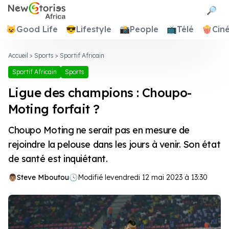
Newstories Africa
🔎
😺
Good Life
😎
Lifestyle
📸
People
📺
Télé
🍿
Cin
Accueil
>
Sports
>
Sportif Africain
Sportif Africain
Sports
Ligue des champions : Choupo-
Moting forfait ?
Choupo Moting ne serait pas en mesure de
rejoindre la pelouse dans les jours à venir. Son état
de santé est inquiétant.
Steve Mboutou
🕓
Modifié le
vendredi 12 mai 2023 à 13:30