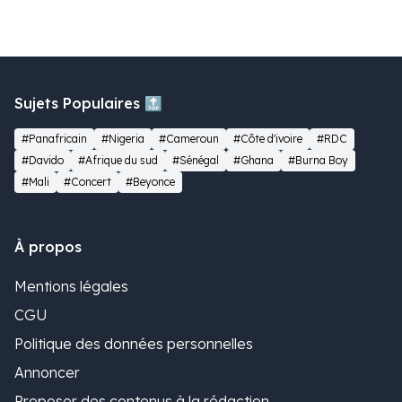
la toile.
Sujets Populaires 🔝
#Panafricain
#Nigeria
#Cameroun
#Côte d'ivoire
#RDC
#Davido
#Afrique du sud
#Sénégal
#Ghana
#Burna Boy
#Mali
#Concert
#Beyonce
À propos
Mentions légales
CGU
Politique des données personnelles
Annoncer
Proposer des contenus à la rédaction