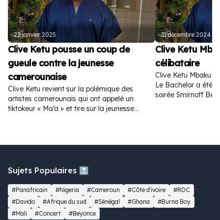
22 janvier 2025
31 décembre 2024
Clive Ketu pousse un coup de
Clive Ketu Mba
gueule contre la jeunesse
célibataire
Clive Ketu Mbaku es
camerounaise
Le Bachelor a été a
Clive Ketu revient sur la polémique des
soirée Smirnoff Bea
artistes camerounais qui ont appelé un
tiktokeur « Ma’a » et tire sur la jeunesse
camerounaise.
Sujets Populaires 🔝
#Panafricain
#Nigeria
#Cameroun
#Côte d'ivoire
#RDC
#Davido
#Afrique du sud
#Sénégal
#Ghana
#Burna Boy
#Mali
#Concert
#Beyonce