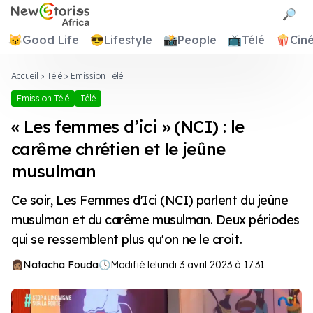
Newstories Africa
🔎
😺
Good Life
😎
Lifestyle
📸
People
📺
Télé
🍿
Cin
Accueil
>
Télé
>
Emission Télé
Emission Télé
Télé
« Les femmes d’ici » (NCI) : le
carême chrétien et le jeûne
musulman
Ce soir, Les Femmes d'Ici (NCI) parlent du jeûne
musulman et du carême musulman. Deux périodes
qui se ressemblent plus qu'on ne le croit.
Natacha Fouda
🕓
Modifié le
lundi 3 avril 2023 à 17:31