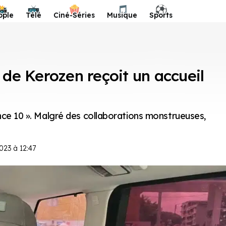
📸
📺
🍿
🎵
⚽️
ople
Télé
Ciné-Séries
Musique
Sports
 de Kerozen reçoit un accueil
nce 10 ». Malgré des collaborations monstrueuses,
23 à 12:47