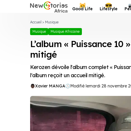
Newstories Africa
😺
😎
Good Life
Lifestyle
Pe
Accueil
>
Musique
Musique
Musique Africaine
L’album « Puissance 10 »
mitigé
Kerozen dévoile l'album complet « Puissa
l'album reçoit un accueil mitigé.
Xavier MANGA
🕓
Modifié le
mardi 28 novembre 20