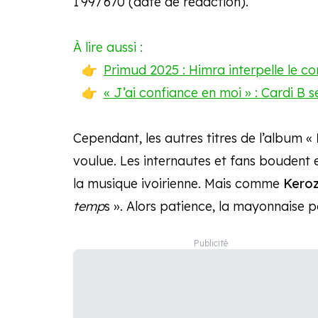
1 997 670 (date de rédaction).
À lire aussi :
Primud 2025 : Himra interpelle le co
« J’ai confiance en moi » : Cardi B s
Cependant, les autres titres de l’album «
voulue. Les internautes et fans boudent 
la musique ivoirienne. Mais comme
Kero
temp
s ». Alors patience, la mayonnaise 