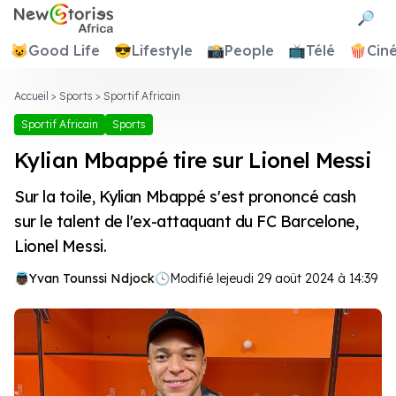
Newstories Africa
🔎
😺
Good Life
😎
Lifestyle
📸
People
📺
Télé
🍿
Cin
Accueil
>
Sports
>
Sportif Africain
Sportif Africain
Sports
Kylian Mbappé tire sur Lionel Messi
Sur la toile, Kylian Mbappé s'est prononcé cash
sur le talent de l'ex-attaquant du FC Barcelone,
Lionel Messi.
Yvan Tounssi Ndjock
🕓
Modifié le
jeudi 29 août 2024 à 14:39