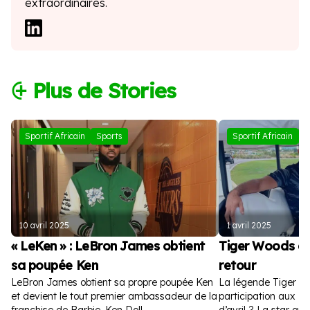
extraordinaires.
⨭ Plus de Stories
Sportif Africain
Sports
Sportif Africain
S
10 avril 2025
1 avril 2025
« LeKen » : LeBron James obtient
Tiger Woods a
sa poupée Ken
retour
LeBron James obtient sa propre poupée Ken
La légende Tiger W
et devient le tout premier ambassadeur de la
participation aux Ma