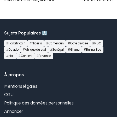
franchise de Barbie, Ken Doll.
d’avril ? La star amé
la toile.
Sujets Populaires 🔝
#Panafricain
#Nigeria
#Cameroun
#Côte d'ivoire
#RDC
#Davido
#Afrique du sud
#Sénégal
#Ghana
#Burna Boy
#Mali
#Concert
#Beyonce
À propos
Mentions légales
CGU
Politique des données personnelles
Annoncer