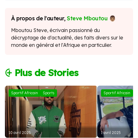
À propos de l'auteur,
Steve Mboutou
Mboutou Steve, écrivain passionné du
décryptage de d'actualité, des faits divers sur le
monde en général et l'Afrique en particulier.
⨭ Plus de Stories
Sportif Africain
Sports
Sportif Africain
S
10 avril 2025
1 avril 2025