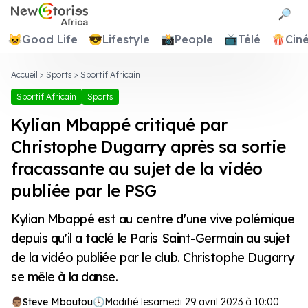
Newstories Africa
🔎
😺
Good Life
😎
Lifestyle
📸
People
📺
Télé
🍿
Cin
Accueil
>
Sports
>
Sportif Africain
Sportif Africain
Sports
Kylian Mbappé critiqué par
Christophe Dugarry après sa sortie
fracassante au sujet de la vidéo
publiée par le PSG
Kylian Mbappé est au centre d'une vive polémique
depuis qu'il a taclé le Paris Saint-Germain au sujet
de la vidéo publiée par le club. Christophe Dugarry
se mêle à la danse.
Steve Mboutou
🕓
Modifié le
samedi 29 avril 2023 à 10:00