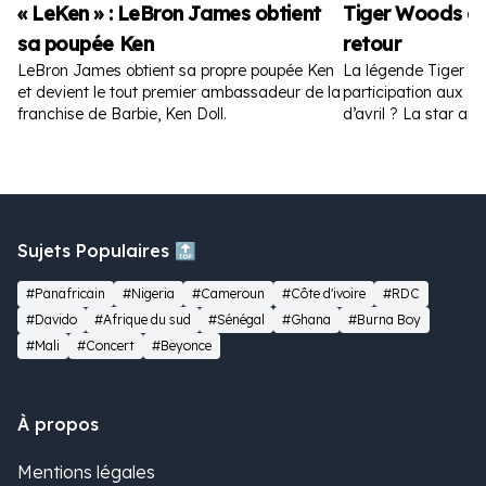
« LeKen » : LeBron James obtient
Tiger Woods a
sa poupée Ken
retour
LeBron James obtient sa propre poupée Ken
La légende Tiger W
et devient le tout premier ambassadeur de la
participation aux Ma
franchise de Barbie, Ken Doll.
d’avril ? La star amé
la toile.
Sujets Populaires 🔝
#Panafricain
#Nigeria
#Cameroun
#Côte d'ivoire
#RDC
#Davido
#Afrique du sud
#Sénégal
#Ghana
#Burna Boy
#Mali
#Concert
#Beyonce
À propos
Mentions légales