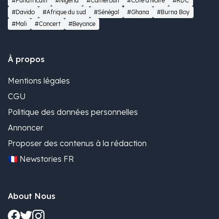
#Panafricain
#Nigeria
#Cameroun
#Côte d'ivoire
#RDC
#Davido
#Afrique du sud
#Sénégal
#Ghana
#Burna Boy
#Mali
#Concert
#Beyonce
À propos
Mentions légales
CGU
Politique des données personnelles
Annoncer
Proposer des contenus à la rédaction
🇫🇷 Newstories FR
About Nous