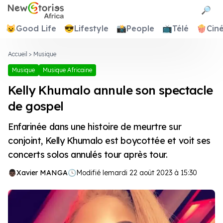
Newstories Africa
🔎
😺
Good Life
😎
Lifestyle
📸
People
📺
Télé
🍿
Cin
Accueil
>
Musique
Musique
Musique Africaine
Kelly Khumalo annule son spectacle
de gospel
Enfarinée dans une histoire de meurtre sur
conjoint, Kelly Khumalo est boycottée et voit ses
concerts solos annulés tour après tour.
Xavier MANGA
🕓
Modifié le
mardi 22 août 2023 à 15:30