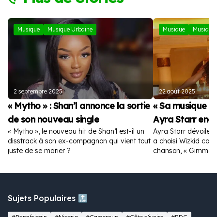
Musique
Musique Urbaine
Musique
Musique 
2 septembre 2025
22 août 2025
« Mytho » : Shan’l annonce la sortie
« Sa musique es
de son nouveau single
Ayra Starr enc
« Mytho », le nouveau hit de Shan’l est-il un
Ayra Starr dévoile la
disstrack à son ex-compagnon qui vient tout
a choisi Wizkid com
juste de se marier ?
chanson, « Gimme D
Sujets Populaires 🔝