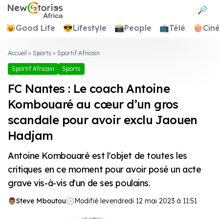
Newstories Africa
🔎
😺
Good Life
😎
Lifestyle
📸
People
📺
Télé
🍿
Cin
Accueil
>
Sports
>
Sportif Africain
Sportif Africain
Sports
FC Nantes : Le coach Antoine
Kombouaré au cœur d’un gros
scandale pour avoir exclu Jaouen
Hadjam
Antoine Kombouaré est l'objet de toutes les
critiques en ce moment pour avoir posé un acte
grave vis-à-vis d'un de ses poulains.
Steve Mboutou
🕓
Modifié le
vendredi 12 mai 2023 à 11:51