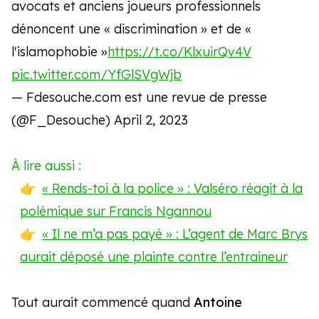
avocats et anciens joueurs professionnels
dénoncent une « discrimination » et de «
l'islamophobie »
https://t.co/KlxuirQv4V
pic.twitter.com/YfGlSVgWjb
— Fdesouche.com est une revue de presse
(@F_Desouche)
April 2, 2023
À lire aussi :
« Rends-toi à la police » : Valséro réagit à la
polémique sur Francis Ngannou
« Il ne m’a pas payé » : L’agent de Marc Brys
aurait déposé une plainte contre l’entraineur
Tout aurait commencé quand
Antoine