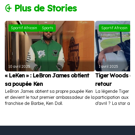
⨭ Plus de Stories
Sportif Africain
Sports
Sportif Africain
S
10 avril 2025
1 avril 2025
« LeKen » : LeBron James obtient
Tiger Woods a
sa poupée Ken
retour
LeBron James obtient sa propre poupée Ken
La légende Tiger W
et devient le tout premier ambassadeur de la
participation aux Ma
franchise de Barbie, Ken Doll.
d’avril ? La star amé
la toile.