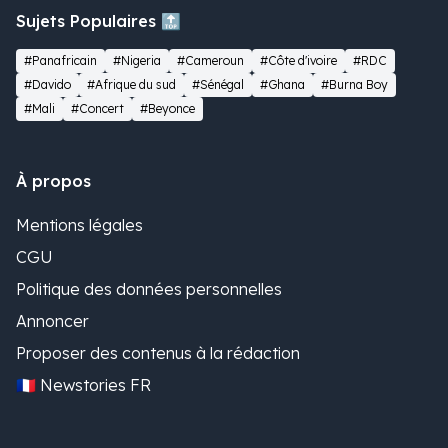
Sujets Populaires 🔝
#Panafricain
#Nigeria
#Cameroun
#Côte d'ivoire
#RDC
#Davido
#Afrique du sud
#Sénégal
#Ghana
#Burna Boy
#Mali
#Concert
#Beyonce
À propos
Mentions légales
CGU
Politique des données personnelles
Annoncer
Proposer des contenus à la rédaction
🇫🇷 Newstories FR