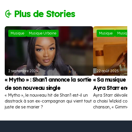
⨭ Plus de Stories
Musique
Musique Urbaine
Musique
Musique 
2 septembre 2025
22 août 2025
« Mytho » : Shan’l annonce la sortie
« Sa musique es
de son nouveau single
Ayra Starr enc
« Mytho », le nouveau hit de Shan’l est-il un
Ayra Starr dévoile la
disstrack à son ex-compagnon qui vient tout
a choisi Wizkid com
juste de se marier ?
chanson, « Gimme D