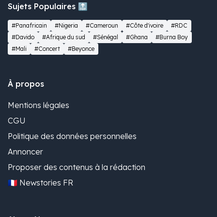
Sujets Populaires 🔝
#Panafricain
#Nigeria
#Cameroun
#Côte d'ivoire
#RDC
#Davido
#Afrique du sud
#Sénégal
#Ghana
#Burna Boy
#Mali
#Concert
#Beyonce
À propos
Mentions légales
CGU
Politique des données personnelles
Annoncer
Proposer des contenus à la rédaction
🇫🇷 Newstories FR