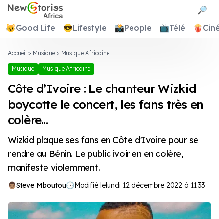
Newstories Africa
🔎
😺
Good Life
😎
Lifestyle
📸
People
📺
Télé
🍿
Cin
Accueil
>
Musique
>
Musique Africaine
Musique
Musique Africaine
Côte d’Ivoire : Le chanteur Wizkid
boycotte le concert, les fans très en
colère…
Wizkid plaque ses fans en Côte d'Ivoire pour se
rendre au Bénin. Le public ivoirien en colère,
manifeste violemment.
Steve Mboutou
🕓
Modifié le
lundi 12 décembre 2022 à 11:33