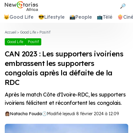
Newstories Africa
🔎
😺
Good Life
😎
Lifestyle
📸
People
📺
Télé
🍿
Cin
Accueil
>
Good Life
>
Positif
Good Life
Positif
CAN 2023 : Les supporters ivoiriens
embrassent les supporters
congolais après la défaite de la
RDC
Après le match Côte d'Ivoire-RDC, les supporters
ivoiriens félicitent et réconfortent les congolais.
Natacha Fouda
🕓
Modifié le
jeudi 8 février 2024 à 12:09