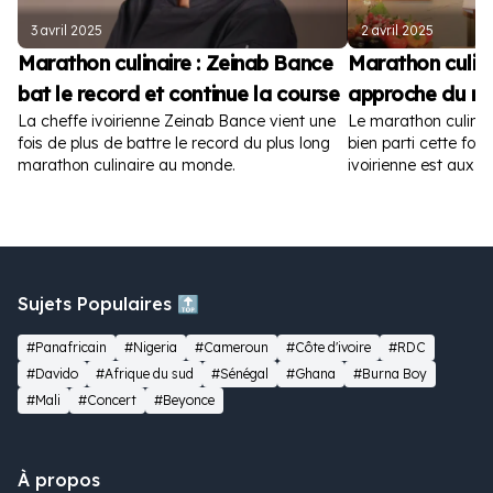
3 avril 2025
2 avril 2025
Marathon culinaire : Zeinab Bance
Marathon culina
bat le record et continue la course
approche du re
La cheffe ivoirienne Zeinab Bance vient une
Le marathon culina
fois de plus de battre le record du plus long
bien parti cette fois
marathon culinaire au monde.
ivoirienne est aux 
120 heures.
Sujets Populaires 🔝
#Panafricain
#Nigeria
#Cameroun
#Côte d'ivoire
#RDC
#Davido
#Afrique du sud
#Sénégal
#Ghana
#Burna Boy
#Mali
#Concert
#Beyonce
À propos