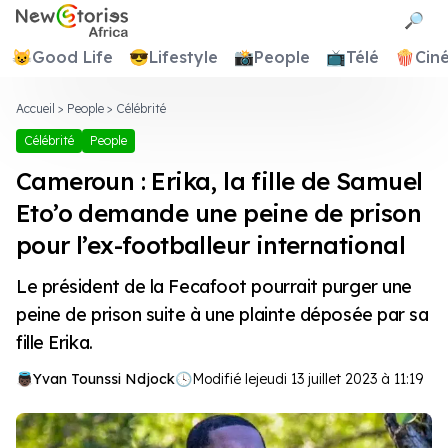
Newstories Africa
🔎
😺
Good Life
😎
Lifestyle
📸
People
📺
Télé
🍿
Cin
Accueil
>
People
>
Célébrité
Célébrité
People
Cameroun : Erika, la fille de Samuel
Eto’o demande une peine de prison
pour l’ex-footballeur international
Le président de la Fecafoot pourrait purger une
peine de prison suite à une plainte déposée par sa
fille Erika.
Yvan Tounssi Ndjock
🕓
Modifié le
jeudi 13 juillet 2023 à 11:19