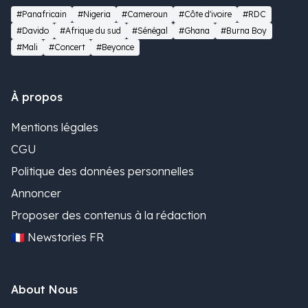
#Panafricain
#Nigeria
#Cameroun
#Côte d'ivoire
#RDC
#Davido
#Afrique du sud
#Sénégal
#Ghana
#Burna Boy
#Mali
#Concert
#Beyonce
À propos
Mentions légales
CGU
Politique des données personnelles
Annoncer
Proposer des contenus à la rédaction
🇫🇷 Newstories FR
About Nous