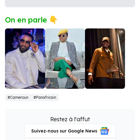
On en parle 👇
Fally Ipupa
Nathalie
Samuel Eto'o
#Cameroun
#Panafricain
Koah
Restez à l'affut
Suivez-nous sur Google News