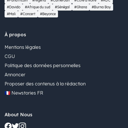
#Panafricain
#Nigeria
#Cameroun
#Côte d'ivoire
#RDC
#Davido
#Afrique du sud
#Sénégal
#Ghana
#Burna Boy
#Mali
#Concert
#Beyonce
À propos
Mentions légales
CGU
Politique des données personnelles
Annoncer
Proposer des contenus à la rédaction
🇫🇷 Newstories FR
About Nous