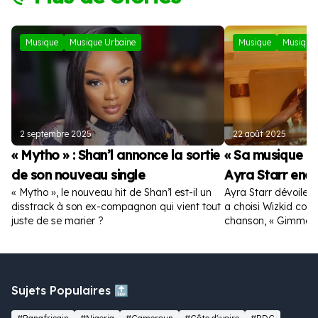
Musique
Musique Urbaine
Musique
Musique 
2 septembre 2025
22 août 2025
« Mytho » : Shan’l annonce la sortie
« Sa musique es
de son nouveau single
Ayra Starr enc
« Mytho », le nouveau hit de Shan’l est-il un
Ayra Starr dévoile la
disstrack à son ex-compagnon qui vient tout
a choisi Wizkid com
juste de se marier ?
chanson, « Gimme D
Sujets Populaires 🔝