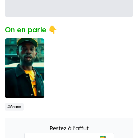
On en parle 👇
Black Sherif
#Ghana
Restez à l'affut