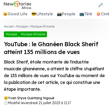
Newstories Africa
🔎
😺
Good Life
😎
Lifestyle
📸
People
📺
Télé
🍿
Cin
Accueil
>
Musique
>
Musique Africaine
Musique
Musique Africaine
YouTube : le Ghanéen Black Sherif
atteint 135 millions de vues
Black Sherif, étoile montante de l'industrie
musicale ghanéenne, a atteint le chiffre stupéfiant
de 135 millions de vues sur YouTube au moment de
la publication de cet article, ce qui constitue une
étape importante.
Yvan Styve Guintang Ngoué
🕓
Modifié le
vendredi 21 juillet 2023 à 11:17