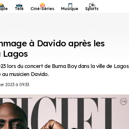
📸
📺
🍿
🎵
⚽️
ople
Télé
Ciné-Séries
Musique
Sports
mmage à Davido après les
à Lagos
023 lors du concert de Burna Boy dans la ville de Lagos
 au musicien Davido.
ier 2023 à 09:33