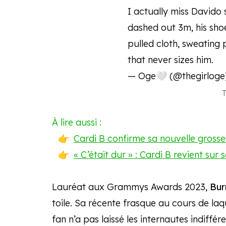
I actually miss Davido
dashed out 3m, his sho
pulled cloth, sweating 
that never sizes him.
— Oge🤍 (@thegirlog
T
À lire aussi :
Cardi B confirme sa nouvelle gross
« C’était dur » : Cardi B revient sur
Lauréat aux Grammys Awards 2023,
Bur
toile. Sa récente frasque au cours de laq
fan n’a pas laissé les internautes indiffére