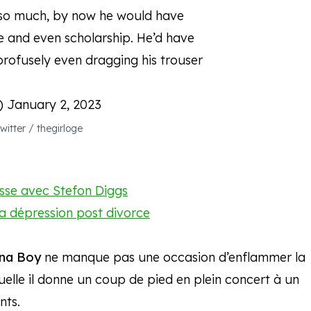
 so much, by now he would have
e and even scholarship. He’d have
profusely even dragging his trouser
e)
January 2, 2023
witter / thegirloge
esse avec Stefon Diggs
 sa dépression post divorce
na Boy
ne manque pas une occasion d’enflammer la
uelle il donne un coup de pied en plein concert à un
nts.