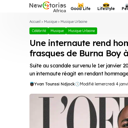
Newstories Africa
😺
😎
Good Life
Lifestyle
Pe
Accueil
>
Musique
>
Musique Urbaine
Célébrité
Musique
Musique Urbaine
Une internaute rend ho
frasques de Burna Boy 
Suite au scandale survenu le 1er janvier 2
un internaute réagit en rendant hommage
Yvan Tounssi Ndjock
🕓
Modifié le
mercredi 4 janv