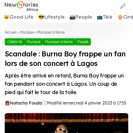
Newstories Africa
🔎
😺
Good Life
😎
Lifestyle
📸
People
📺
Télé
🍿
Cin
Accueil
>
Musique
>
Musique Urbaine
Célébrité
Musique
Musique Urbaine
People
Scandale : Burna Boy frappe un fan
lors de son concert à Lagos
Après être arrivé en retard, Burna Boy frappe un
fan pendant son concert à Lagos. Un coup de
pied qui fait le tour de la toile.
Natacha Fouda
🕓
Modifié le
mercredi 4 janvier 2023 à 17:55