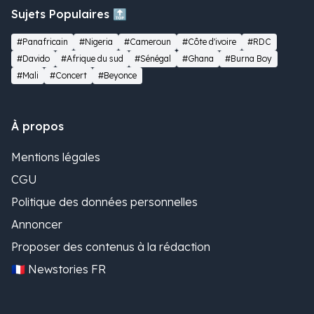
Sujets Populaires 🔝
#Panafricain
#Nigeria
#Cameroun
#Côte d'ivoire
#RDC
#Davido
#Afrique du sud
#Sénégal
#Ghana
#Burna Boy
#Mali
#Concert
#Beyonce
À propos
Mentions légales
CGU
Politique des données personnelles
Annoncer
Proposer des contenus à la rédaction
🇫🇷 Newstories FR