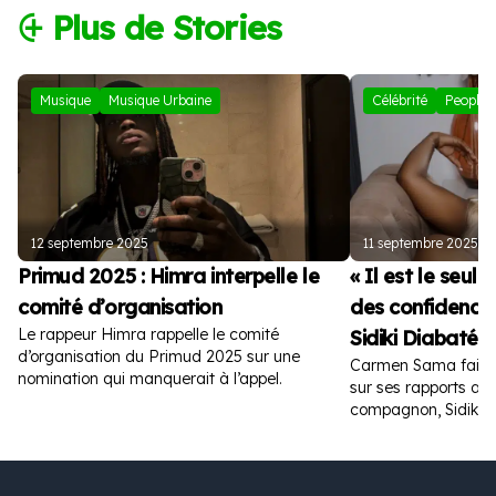
⨭ Plus de Stories
Musique
Musique Urbaine
Célébrité
People
12 septembre 2025
11 septembre 2025
Primud 2025 : Himra interpelle le
« Il est le seul
comité d’organisation
des confidences
Le rappeur Himra rappelle le comité
Sidiki Diabaté
d’organisation du Primud 2025 sur une
Carmen Sama fait de
nomination qui manquerait à l’appel.
sur ses rapports av
compagnon, Sidiki D