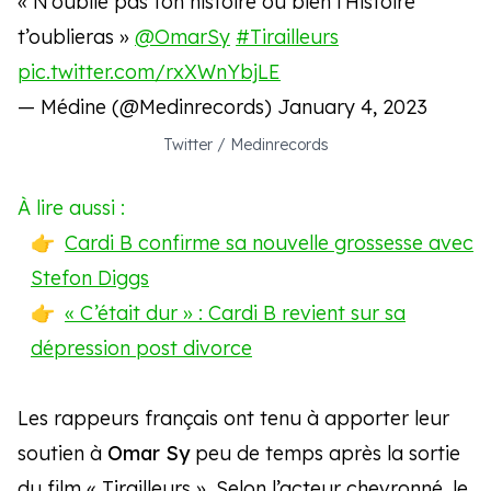
« N’oublie pas ton histoire ou bien l’Histoire
t’oublieras »
@OmarSy
#Tirailleurs
pic.twitter.com/rxXWnYbjLE
— Médine (@Medinrecords)
January 4, 2023
Twitter / Medinrecords
À lire aussi :
Cardi B confirme sa nouvelle grossesse avec
Stefon Diggs
« C’était dur » : Cardi B revient sur sa
dépression post divorce
Les rappeurs français ont tenu à apporter leur
soutien à
Omar Sy
peu de temps après la sortie
du film « Tirailleurs ». Selon l’acteur chevronné, le