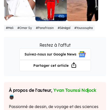
Aya
Booba
Kaaris
#Mali
#Omar Sy
#Panafricain
#Sénégal
#Youssoupha
Nakamura
Restez à l'affut
Suivez-nous sur Google News
Partager cet article
À propos de l'auteur,
Yvan Tounssi Ndjock
Passionné de dessin, de voyage et des sciences