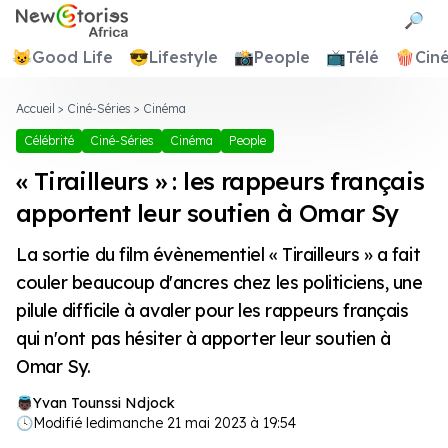
Newstories Africa
🔎
😺
Good Life
😎
Lifestyle
📸
People
📺
Télé
🍿
Cin
Accueil
>
Ciné-Séries
>
Cinéma
Célébrité
Ciné-Séries
Cinéma
People
« Tirailleurs » : les rappeurs français
apportent leur soutien à Omar Sy
La sortie du film évènementiel « Tirailleurs » a fait
couler beaucoup d'ancres chez les politiciens, une
pilule difficile à avaler pour les rappeurs français
qui n'ont pas hésiter à apporter leur soutien à
Omar Sy.
Yvan Tounssi Ndjock
🕓
Modifié le
dimanche 21 mai 2023 à 19:54