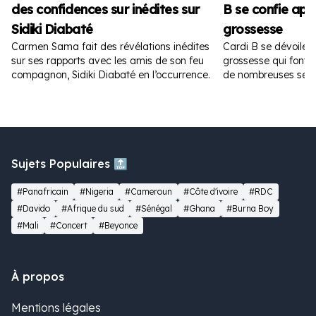
des confidences sur inédites sur
B se confie apr
Sidiki Diabaté
grossesse
Carmen Sama fait des révélations inédites
Cardi B se dévoile 
sur ses rapports avec les amis de son feu
grossesse qui font fu
compagnon, Sidiki Diabaté en l’occurrence.
de nombreuses sem
Sujets Populaires 🔝
#Panafricain
#Nigeria
#Cameroun
#Côte d'ivoire
#RDC
#Davido
#Afrique du sud
#Sénégal
#Ghana
#Burna Boy
#Mali
#Concert
#Beyonce
À propos
Mentions légales