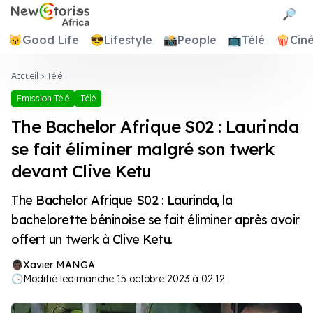
Newstories Africa
🔎
😺
Good Life
😎
Lifestyle
📸
People
📺
Télé
🍿
Cin
Accueil
>
Télé
Emission Télé
Télé
The Bachelor Afrique S02 : Laurinda
se fait éliminer malgré son twerk
devant Clive Ketu
The Bachelor Afrique S02 : Laurinda, la
bachelorette béninoise se fait éliminer après avoir
offert un twerk à Clive Ketu.
Xavier MANGA
🕓
Modifié le
dimanche 15 octobre 2023 à 02:12