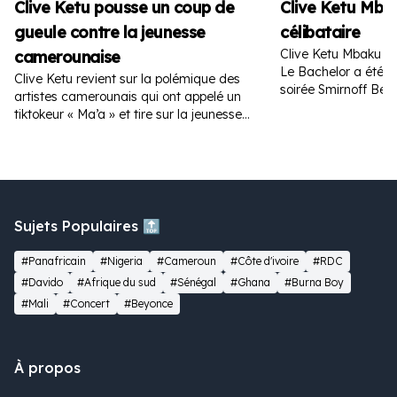
Clive Ketu pousse un coup de
Clive Ketu Mba
gueule contre la jeunesse
célibataire
Clive Ketu Mbaku es
camerounaise
Le Bachelor a été a
Clive Ketu revient sur la polémique des
soirée Smirnoff Bea
artistes camerounais qui ont appelé un
tiktokeur « Ma’a » et tire sur la jeunesse
camerounaise.
Sujets Populaires 🔝
#Panafricain
#Nigeria
#Cameroun
#Côte d'ivoire
#RDC
#Davido
#Afrique du sud
#Sénégal
#Ghana
#Burna Boy
#Mali
#Concert
#Beyonce
À propos