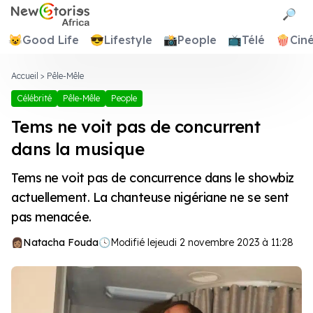
Newstories Africa
🔎
😺
Good Life
😎
Lifestyle
📸
People
📺
Télé
🍿
Cin
Accueil
>
Pêle-Mêle
Célébrité
Pêle-Mêle
People
Tems ne voit pas de concurrent
dans la musique
Tems ne voit pas de concurrence dans le showbiz
actuellement. La chanteuse nigériane ne se sent
pas menacée.
Natacha Fouda
🕓
Modifié le
jeudi 2 novembre 2023 à 11:28