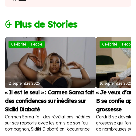
⨭ Plus de Stories
Célébrité
People
Célébrité
People
11 septembre 2025
10 septembre 2025
« Il est le seul » : Carmen Sama fait
« Je veux d’autr
des confidences sur inédites sur
B se confie apr
Sidiki Diabaté
grossesse
Carmen Sama fait des révélations inédites
Cardi B se dévoile 
sur ses rapports avec les amis de son feu
grossesse qui font fu
compagnon, Sidiki Diabaté en l’occurrence.
de nombreuses sem