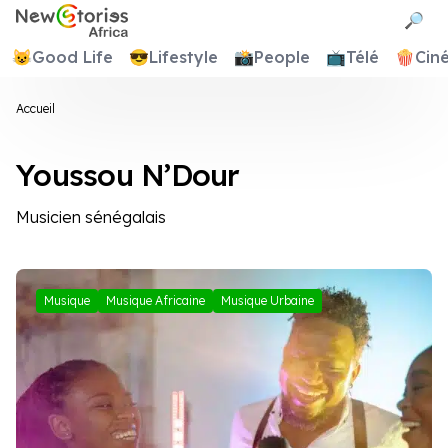
Newstories Africa
🔎
😺
Good Life
😎
Lifestyle
📸
People
📺
Télé
🍿
Cin
Accueil
Youssou N’Dour
Musicien sénégalais
Musique
Musique Africaine
Musique Urbaine