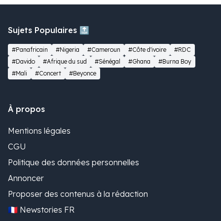
Sujets Populaires 🔝
#Panafricain
#Nigeria
#Cameroun
#Côte d'ivoire
#RDC
#Davido
#Afrique du sud
#Sénégal
#Ghana
#Burna Boy
#Mali
#Concert
#Beyonce
À propos
Mentions légales
CGU
Politique des données personnelles
Annoncer
Proposer des contenus à la rédaction
🇫🇷 Newstories FR