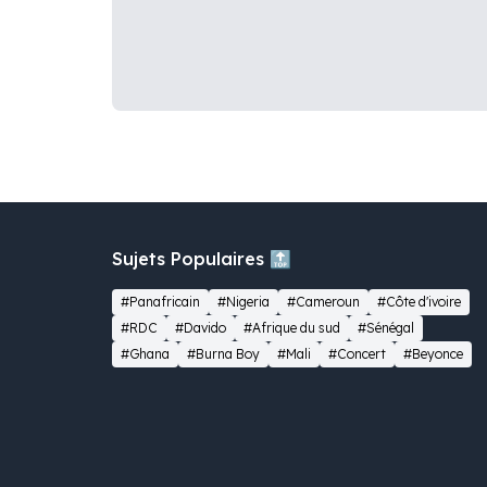
Sujets Populaires 🔝
#Panafricain
#Nigeria
#Cameroun
#Côte d'ivoire
#RDC
#Davido
#Afrique du sud
#Sénégal
#Ghana
#Burna Boy
#Mali
#Concert
#Beyonce