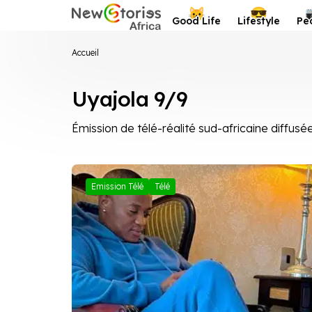
Newstories Africa
😺
😎
Good Life
Lifestyle
Pe
Accueil
Uyajola 9/9
Émission de télé-réalité sud-africaine diffus
Emission Télé
Télé