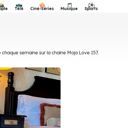
📸
📺
🍿
🎵
⚽️
ople
Télé
Ciné-Séries
Musique
Sports
ée chaque semaine sur la chaîne Moja Love 157.