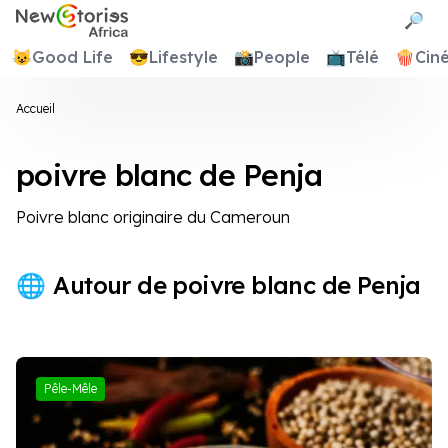
Newstories Africa
🔎
😺
Good Life
😎
Lifestyle
📸
People
📺
Télé
🍿
Cin
Accueil
poivre blanc de Penja
Poivre blanc originaire du Cameroun
Autour de poivre blanc de Penja
Cameroun
Pêle-Mêle