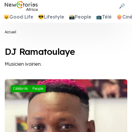
Newstories Africa
🔎
😺
Good Life
😎
Lifestyle
📸
People
📺
Télé
🍿
Cin
Accueil
DJ Ramatoulaye
Musicien ivoirien.
Célébrité
People