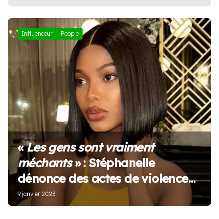
Influenceur
People
«
Les gens sont vraiment
méchants
» : Stéphanelle
dénonce des actes de violence
dont a été victime son meilleur
9 janvier 2023
ami