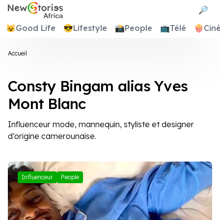
Newstories Africa
🔎
😺
Good Life
😎
Lifestyle
📸
People
📺
Télé
🍿
Cin
Accueil
Consty Bingam alias Yves
Mont Blanc
Influenceur mode, mannequin, styliste et designer
d’origine camerounaise.
Influenceur
People