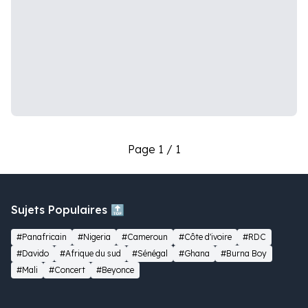
Page 1 / 1
Sujets Populaires 🔝
#Panafricain
#Nigeria
#Cameroun
#Côte d'ivoire
#RDC
#Davido
#Afrique du sud
#Sénégal
#Ghana
#Burna Boy
#Mali
#Concert
#Beyonce