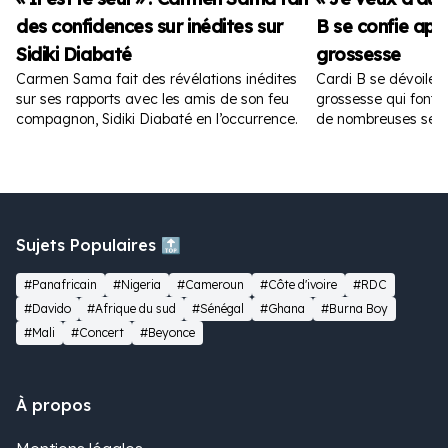
des confidences sur inédites sur
B se confie apr
Sidiki Diabaté
grossesse
Carmen Sama fait des révélations inédites
Cardi B se dévoile 
sur ses rapports avec les amis de son feu
grossesse qui font fu
compagnon, Sidiki Diabaté en l’occurrence.
de nombreuses sem
Sujets Populaires 🔝
#Panafricain
#Nigeria
#Cameroun
#Côte d'ivoire
#RDC
#Davido
#Afrique du sud
#Sénégal
#Ghana
#Burna Boy
#Mali
#Concert
#Beyonce
À propos