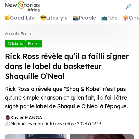
Newstories Africa
🔎
😺
Good Life
😎
Lifestyle
📸
People
📺
Télé
🍿
Cin
Accueil
>
People
Célébrité
People
Rick Ross révèle qu’il a failli signer
dans le label du basketteur
Shaquille O’Neal
Rick Ross a révélé que "Shaq & Kobe" n'est pas
qu'une simple chanson et qu'en fait, il a failli être
signé par le label de Shaquille O'Neal à l'époque.
Xavier MANGA
🕓
Modifié le
vendredi 10 novembre 2023 à 13:13