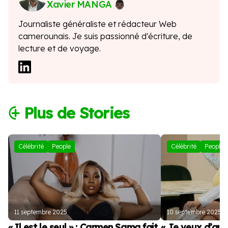
Xavier MANGA
Journaliste généraliste et rédacteur Web
camerounais. Je suis passionné d'écriture, de
lecture et de voyage.
⨭ Plus de Stories
Célébrité
People
Célébrité
People
11 septembre 2025
10 septembre 2025
« Il est le seul » : Carmen Sama fait
« Je veux d’autr