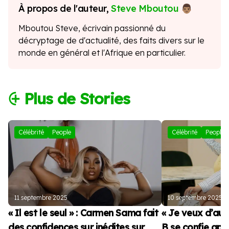
À propos de l'auteur,
Steve Mboutou
Mboutou Steve, écrivain passionné du
décryptage de d'actualité, des faits divers sur le
monde en général et l'Afrique en particulier.
⨭ Plus de Stories
Célébrité
People
Célébrité
People
11 septembre 2025
10 septembre 2025
« Il est le seul » : Carmen Sama fait
« Je veux d’autr
des confidences sur inédites sur
B se confie apr