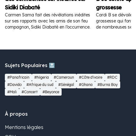
Sidiki Diabaté
grossesse
Carmen Sama fait des révélations inédites
Cardi B se dévoile 
sur ses rapports avec les amis de son feu
grossesse qui font fu
compagnon, Sidiki Diabaté en l’occurrence.
de nombreuses sem
Sujets Populaires 🔝
#Panafricain
#Nigeria
#Cameroun
#Côte d'ivoire
#RDC
#Davido
#Afrique du sud
#Sénégal
#Ghana
#Burna Boy
#Mali
#Concert
#Beyonce
À propos
Mentions légales