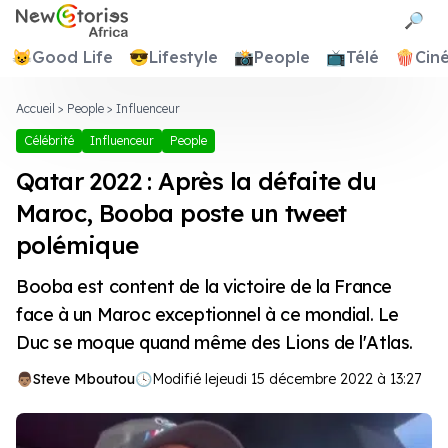
Newstories Africa
🔎
😺
Good Life
😎
Lifestyle
📸
People
📺
Télé
🍿
Cin
Accueil
>
People
>
Influenceur
Célébrité
Influenceur
People
Qatar 2022 : Après la défaite du
Maroc, Booba poste un tweet
polémique
Booba est content de la victoire de la France
face à un Maroc exceptionnel à ce mondial. Le
Duc se moque quand même des Lions de l'Atlas.
Steve Mboutou
🕓
Modifié le
jeudi 15 décembre 2022 à 13:27