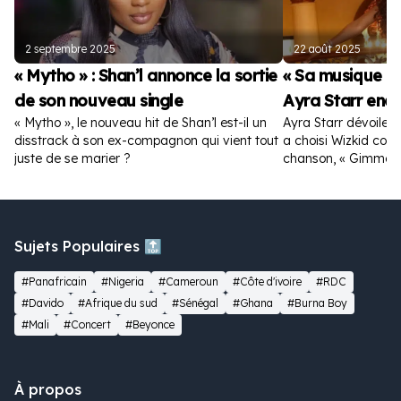
2 septembre 2025
22 août 2025
« Mytho » : Shan’l annonce la sortie
« Sa musique es
de son nouveau single
Ayra Starr enc
« Mytho », le nouveau hit de Shan’l est-il un
Ayra Starr dévoile la
disstrack à son ex-compagnon qui vient tout
a choisi Wizkid com
juste de se marier ?
chanson, « Gimme D
Sujets Populaires 🔝
#Panafricain
#Nigeria
#Cameroun
#Côte d'ivoire
#RDC
#Davido
#Afrique du sud
#Sénégal
#Ghana
#Burna Boy
#Mali
#Concert
#Beyonce
À propos