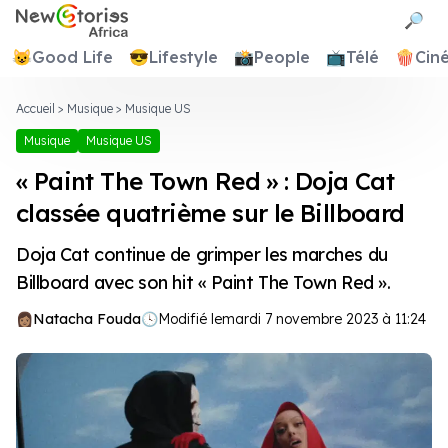
Newstories Africa
🔎
😺
Good Life
😎
Lifestyle
📸
People
📺
Télé
🍿
Cin
Accueil
>
Musique
>
Musique US
Musique
Musique US
« Paint The Town Red » : Doja Cat
classée quatrième sur le Billboard
Doja Cat continue de grimper les marches du
Billboard avec son hit « Paint The Town Red ».
Natacha Fouda
🕓
Modifié le
mardi 7 novembre 2023 à 11:24