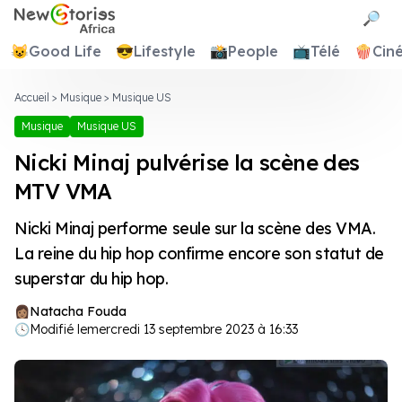
Newstories Africa
🔎
😺
Good Life
😎
Lifestyle
📸
People
📺
Télé
🍿
Cin
Accueil
>
Musique
>
Musique US
Musique
Musique US
Nicki Minaj pulvérise la scène des
MTV VMA
Nicki Minaj performe seule sur la scène des VMA.
La reine du hip hop confirme encore son statut de
superstar du hip hop.
Natacha Fouda
🕓
Modifié le
mercredi 13 septembre 2023 à 16:33