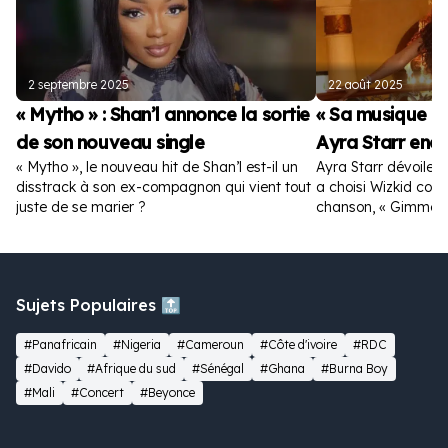
2 septembre 2025
22 août 2025
« Mytho » : Shan’l annonce la sortie
« Sa musique es
de son nouveau single
Ayra Starr enc
« Mytho », le nouveau hit de Shan’l est-il un
Ayra Starr dévoile la
disstrack à son ex-compagnon qui vient tout
a choisi Wizkid com
juste de se marier ?
chanson, « Gimme D
Sujets Populaires 🔝
#Panafricain
#Nigeria
#Cameroun
#Côte d'ivoire
#RDC
#Davido
#Afrique du sud
#Sénégal
#Ghana
#Burna Boy
#Mali
#Concert
#Beyonce