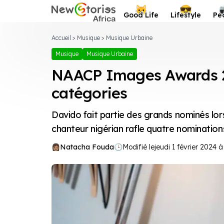
Newstories Africa
😺
😎
Good Life
Lifestyle
Pe
Accueil
>
Musique
>
Musique Urbaine
Musique
Musique Urbaine
NAACP Images Awards 2
catégories
Davido fait partie des grands nominés l
chanteur nigérian rafle quatre nomination
Natacha Fouda
🕓
Modifié le
jeudi 1 février 2024 à