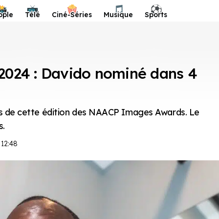
📸
📺
🍿
🎵
⚽️
ople
Télé
Ciné-Séries
Musique
Sports
024 : Davido nominé dans 4
ors de cette édition des NAACP Images Awards. Le
s.
 12:48