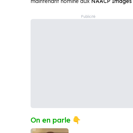
maintenant nominé aux
NAACP Images 
On en parle 👇