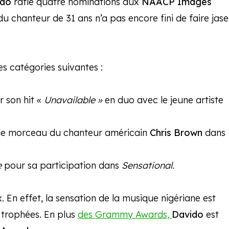
ido
rafle quatre nominations aux
NAACP Images
du chanteur de 31 ans n’a pas encore fini de faire jase
s catégories suivantes :
 son hit «
Unavailable »
en duo avec le jeune artiste
le morceau du chanteur américain
Chris Brown
dans
e
pour sa participation dans
Sensational.
. En effet, la sensation de la musique nigériane est
e trophées. En plus
des Grammy Awards,
Davido
est