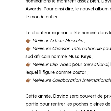
nominations le montrent assez bien.
Dav
Awards.
Pour ainsi dire, le nouvel album 
le monde entier.
Le chanteur nigérian a été nominé dans le
👉🏾
Meilleur Artiste Masculin
;
👉🏾
Meilleure Chanson Internationale
pour
sud africain nommé
Musa Keys
;
👉🏾
Meilleur Clip Vidéo
pour
Sensational,
lequel il figure comme costar ;
👉🏾
Meilleure Collaboration International
Cette année,
Davido
sera couvert de prix
partie pour rentrer les poches pleines d