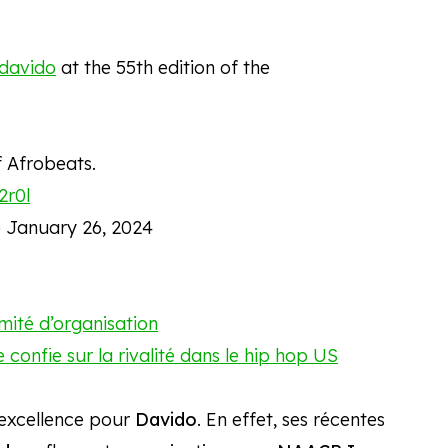
davido
at the 55th edition of the
f Afrobeats.
2r0l
)
January 26, 2024
mité d’organisation
e confie sur la rivalité dans le hip hop US
l’excellence pour
Davido
. En effet, ses récentes