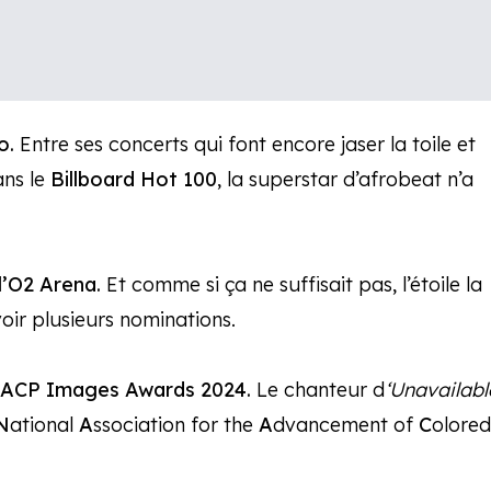
o.
Entre ses concerts qui font encore jaser la toile et
ns le
Billboard Hot 100
, la superstar d’afrobeat n’a
l’O2 Arena.
Et comme si ça ne suffisait pas, l’étoile la
voir plusieurs nominations.
CP Images Awards 2024.
Le chanteur d
‘Unavailabl
N
ational
A
ssociation for the
A
dvancement of
C
olored