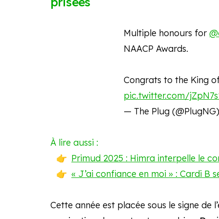
prisées
Multiple honours for
@
NAACP Awards.
Congrats to the King o
pic.twitter.com/jZpN7s
— The Plug (@PlugNG
À lire aussi :
Primud 2025 : Himra interpelle le co
« J’ai confiance en moi » : Cardi B s
Cette année est placée sous le signe de 