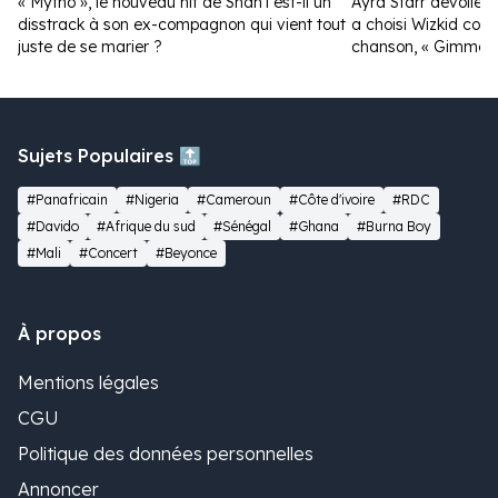
« Mytho », le nouveau hit de Shan’l est-il un
Ayra Starr dévoile la
disstrack à son ex-compagnon qui vient tout
a choisi Wizkid com
juste de se marier ?
chanson, « Gimme D
Sujets Populaires 🔝
#Panafricain
#Nigeria
#Cameroun
#Côte d'ivoire
#RDC
#Davido
#Afrique du sud
#Sénégal
#Ghana
#Burna Boy
#Mali
#Concert
#Beyonce
À propos
Mentions légales
CGU
Politique des données personnelles
Annoncer