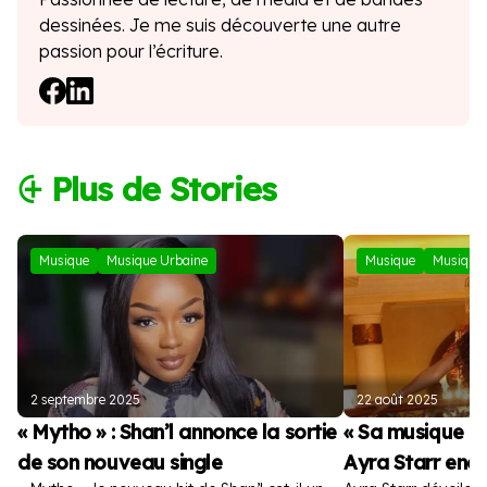
dessinées. Je me suis découverte une autre
passion pour l’écriture.
⨭ Plus de Stories
Musique
Musique Urbaine
Musique
Musique 
2 septembre 2025
22 août 2025
« Mytho » : Shan’l annonce la sortie
« Sa musique es
de son nouveau single
Ayra Starr enc