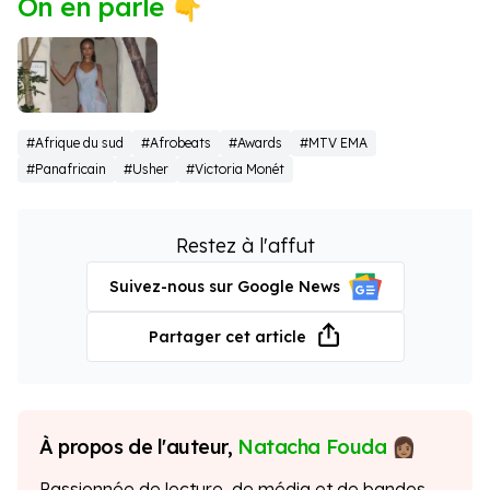
On en parle 👇
Tyla
#Afrique du sud
#Afrobeats
#Awards
#MTV EMA
#Panafricain
#Usher
#Victoria Monét
Restez à l'affut
Suivez-nous sur Google News
Partager cet article
À propos de l'auteur,
Natacha Fouda
Passionnée de lecture, de média et de bandes