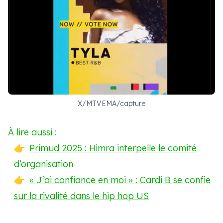
X/MTVEMA/capture
À lire aussi :
Primud 2025 : Himra interpelle le comité
d’organisation
« J’ai confiance en moi » : Cardi B se confie
sur la rivalité dans le hip hop US