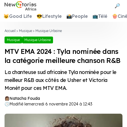
Newstories Africa
🔎
😺
Good Life
😎
Lifestyle
📸
People
📺
Télé
🍿
Cin
Accueil
>
Musique
>
Musique Urbaine
Musique
Musique Urbaine
MTV EMA 2024 : Tyla nominée dans
la catégorie meilleure chanson R&B
La chanteuse sud africaine Tyla nominée pour le
meilleur R&B aux côtés de Usher et Victoria
Monét pour ces MTV EMA.
Natacha Fouda
🕓
Modifié le
mercredi 6 novembre 2024 à 12:43