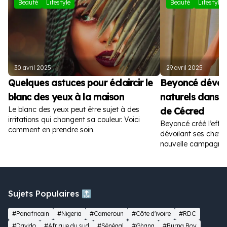
Beauté
Lifestyle
Beauté
Lifestyle
30 avril 2025
29 avril 2025
Quelques astuces pour éclaircir le
Beyoncé dévoil
blanc des yeux à la maison
naturels dans la
Le blanc des yeux peut être sujet à des
de Cécred
irritations qui changent sa couleur. Voici
Beyoncé créé l’effer
comment en prendre soin.
dévoilant ses cheve
nouvelle campagne p
Sujets Populaires 🔝
#Panafricain
#Nigeria
#Cameroun
#Côte d'ivoire
#RDC
#Davido
#Afrique du sud
#Sénégal
#Ghana
#Burna Boy