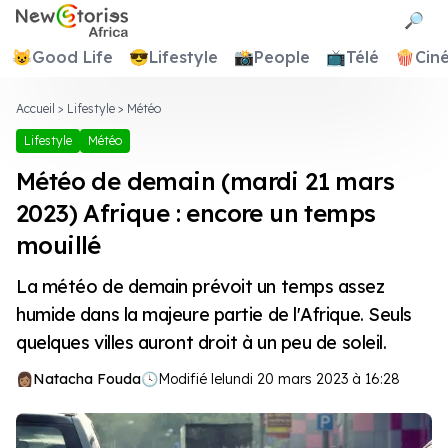
Newstories Africa
🔎
😺
Good Life
😎
Lifestyle
📸
People
📺
Télé
🍿
Cin
Accueil
>
Lifestyle
>
Météo
Lifestyle
Météo
Météo de demain (mardi 21 mars
2023) Afrique : encore un temps
mouillé
La météo de demain prévoit un temps assez
humide dans la majeure partie de l'Afrique. Seuls
quelques villes auront droit à un peu de soleil.
Natacha Fouda
🕓
Modifié le
lundi 20 mars 2023 à 16:28