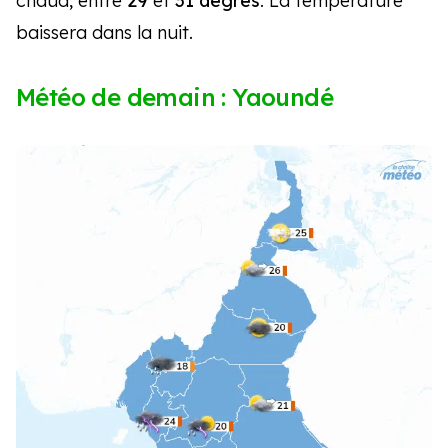
chaud, entre
29
et
31
degrés
. La température
baissera dans la nuit.
Météo de demain : Yaoundé