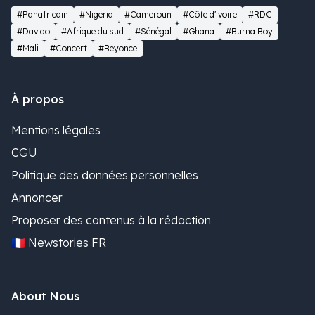
#Panafricain
#Nigeria
#Cameroun
#Côte d'ivoire
#RDC
#Davido
#Afrique du sud
#Sénégal
#Ghana
#Burna Boy
#Mali
#Concert
#Beyonce
À propos
Mentions légales
CGU
Politique des données personnelles
Annoncer
Proposer des contenus à la rédaction
🇫🇷 Newstories FR
About Nous