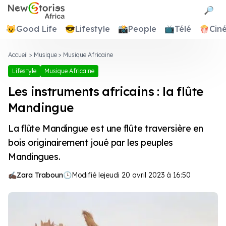
Newstories Africa
🔎
😺
Good Life
😎
Lifestyle
📸
People
📺
Télé
🍿
Cin
Accueil
>
Musique
>
Musique Africaine
Lifestyle
Musique Africaine
Les instruments africains : la flûte
Mandingue
La flûte Mandingue est une flûte traversière en
bois originairement joué par les peuples
Mandingues.
Zara Traboun
🕓
Modifié le
jeudi 20 avril 2023 à 16:50