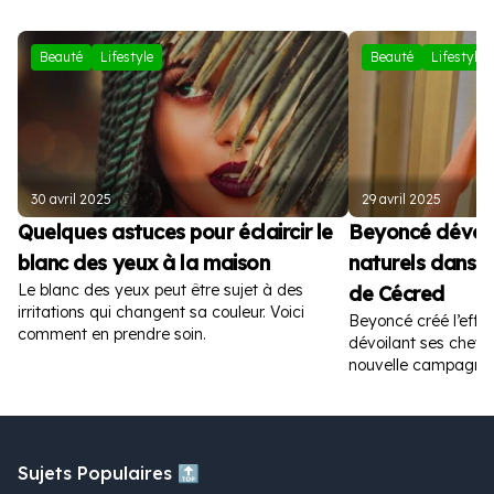
Beauté
Lifestyle
Beauté
Lifestyle
30 avril 2025
29 avril 2025
Quelques astuces pour éclaircir le
Beyoncé dévoil
blanc des yeux à la maison
naturels dans la
Le blanc des yeux peut être sujet à des
de Cécred
irritations qui changent sa couleur. Voici
Beyoncé créé l’effer
comment en prendre soin.
dévoilant ses cheve
nouvelle campagne p
Sujets Populaires 🔝