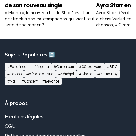
de son nouveau single
Ayra Starr enc
« Mytho », le nouveau hit de Shan’l est-il un
Ayra Starr dévoile la
disstrack à son ex-compagnon qui vient tout
a choisi Wizkid com
juste de se marier ?
chanson, « Gimme D
Sujets Populaires 🔝
#Panafricain
#Nigeria
#Cameroun
#Côte d'ivoire
#RDC
#Davido
#Afrique du sud
#Sénégal
#Ghana
#Burna Boy
#Mali
#Concert
#Beyonce
À propos
Mentions légales
CGU