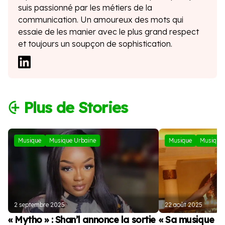
suis passionné par les métiers de la
communication. Un amoureux des mots qui
essaie de les manier avec le plus grand respect
et toujours un soupçon de sophistication.
⨭ Plus de Stories
Musique
Musique Urbaine
Musique
Musique 
2 septembre 2025
22 août 2025
« Mytho » : Shan’l annonce la sortie
« Sa musique es