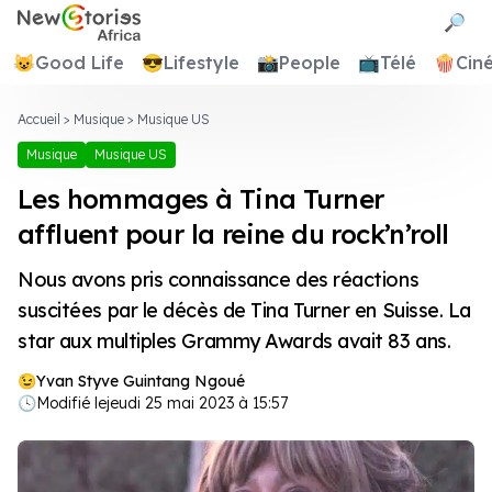
Newstories Africa
🔎
😺
Good Life
😎
Lifestyle
📸
People
📺
Télé
🍿
Cin
Accueil
>
Musique
>
Musique US
Musique
Musique US
Les hommages à Tina Turner
affluent pour la reine du rock’n’roll
Nous avons pris connaissance des réactions
suscitées par le décès de Tina Turner en Suisse. La
star aux multiples Grammy Awards avait 83 ans.
Yvan Styve Guintang Ngoué
🕓
Modifié le
jeudi 25 mai 2023 à 15:57