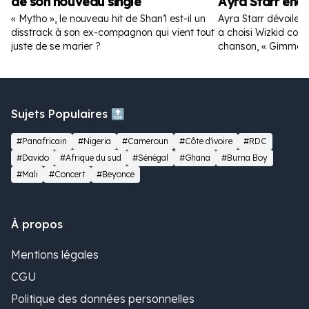
de son nouveau single
Ayra Starr enc
« Mytho », le nouveau hit de Shan’l est-il un
Ayra Starr dévoile la
disstrack à son ex-compagnon qui vient tout
a choisi Wizkid com
juste de se marier ?
chanson, « Gimme D
Sujets Populaires 🔝
#Panafricain
#Nigeria
#Cameroun
#Côte d'ivoire
#RDC
#Davido
#Afrique du sud
#Sénégal
#Ghana
#Burna Boy
#Mali
#Concert
#Beyonce
À propos
Mentions légales
CGU
Politique des données personnelles