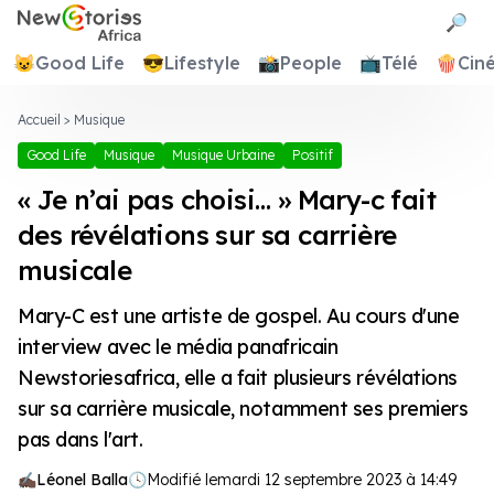
Newstories Africa
🔎
😺
Good Life
😎
Lifestyle
📸
People
📺
Télé
🍿
Cin
Accueil
>
Musique
Good Life
Musique
Musique Urbaine
Positif
« Je n’ai pas choisi… » Mary-c fait
des révélations sur sa carrière
musicale
Mary-C est une artiste de gospel. Au cours d'une
interview avec le média panafricain
Newstoriesafrica, elle a fait plusieurs révélations
sur sa carrière musicale, notamment ses premiers
pas dans l'art.
Léonel Balla
🕓
Modifié le
mardi 12 septembre 2023 à 14:49