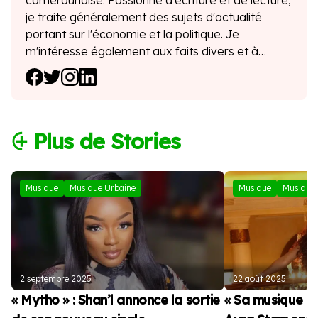
je traite généralement des sujets d'actualité
portant sur l'économie et la politique. Je
m'intéresse également aux faits divers et à
l'actualité people.
⨭ Plus de Stories
Musique
Musique Urbaine
Musique
Musique 
2 septembre 2025
22 août 2025
« Mytho » : Shan’l annonce la sortie
« Sa musique es