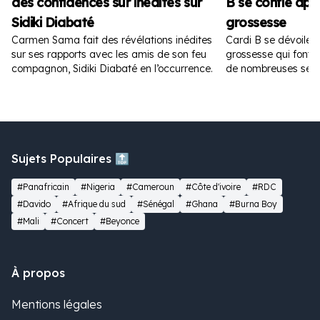
des confidences sur inédites sur
B se confie apr
Sidiki Diabaté
grossesse
Carmen Sama fait des révélations inédites
Cardi B se dévoile 
sur ses rapports avec les amis de son feu
grossesse qui font fu
compagnon, Sidiki Diabaté en l’occurrence.
de nombreuses sem
Sujets Populaires 🔝
#Panafricain
#Nigeria
#Cameroun
#Côte d'ivoire
#RDC
#Davido
#Afrique du sud
#Sénégal
#Ghana
#Burna Boy
#Mali
#Concert
#Beyonce
À propos
Mentions légales