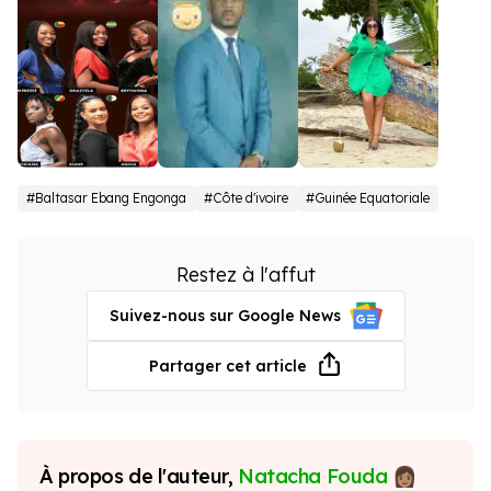
Bachelor
Baltasar
Emma
#Baltasar Ebang Engonga
#Côte d'ivoire
#Guinée Equatoriale
Afrique
Ebang
Lohoues
Francophone
Restez à l'affut
Suivez-nous sur Google News
Partager cet article
À propos de l'auteur,
Natacha Fouda