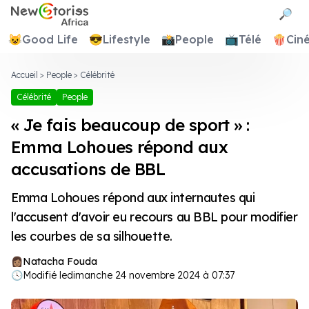
Newstories Africa
🔎
😺
Good Life
😎
Lifestyle
📸
People
📺
Télé
🍿
Cin
Accueil
>
People
>
Célébrité
Célébrité
People
« Je fais beaucoup de sport » :
Emma Lohoues répond aux
accusations de BBL
Emma Lohoues répond aux internautes qui
l'accusent d'avoir eu recours au BBL pour modifier
les courbes de sa silhouette.
Natacha Fouda
🕓
Modifié le
dimanche 24 novembre 2024 à 07:37