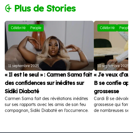
⨭ Plus de Stories
Célébrité
People
Célébrité
People
11 septembre 2025
10 septembre 2025
« Il est le seul » : Carmen Sama fait
« Je veux d’autr
des confidences sur inédites sur
B se confie apr
Sidiki Diabaté
grossesse
Carmen Sama fait des révélations inédites
Cardi B se dévoile 
sur ses rapports avec les amis de son feu
grossesse qui font fu
compagnon, Sidiki Diabaté en l’occurrence.
de nombreuses sem