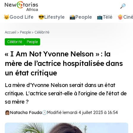
Newstories Africa
🔎
😺
Good Life
😎
Lifestyle
📸
People
📺
Télé
🍿
Cin
Accueil
>
People
>
Célébrité
Célébrité
People
« I Am Not Yvonne Nelson » : la
mère de l’actrice hospitalisée dans
un état critique
La mère d'Yvonne Nelson serait dans un état
critique. L'actrice serait-elle à l'origine de l'état de
sa mère ?
Natacha Fouda
🕓
Modifié le
mardi 4 juillet 2023 à 16:54