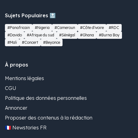
Sujets Populaires 🔝
#Panafricain
#Nigeria
#Cameroun
#Côte d'ivoire
#RDC
#Davido
#Afrique du sud
#Sénégal
#Ghana
#Burna Boy
#Mali
#Concert
#Beyonce
À propos
Mentions légales
CGU
Politique des données personnelles
Annoncer
Proposer des contenus à la rédaction
🇫🇷 Newstories FR